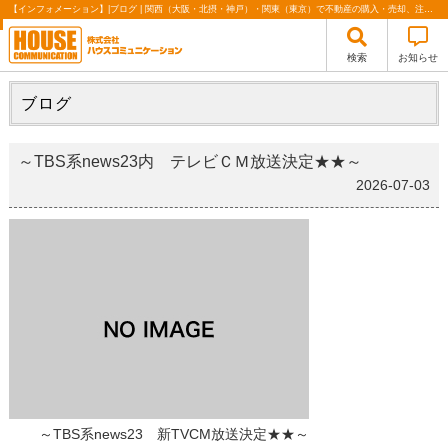
【インフォメーション】|ブログ | 関西（大阪・北摂・神戸）・関東（東京）で不動産の購入・売却、注文住宅、リノベーションの事なら株式会社ハウスコミュニケーション
検索
お知らせ
ブログ
～TBS系news23内 テレビＣＭ放送決定★★～
2026-07-03
～TBS系news23 新TVCM放送決定★★～