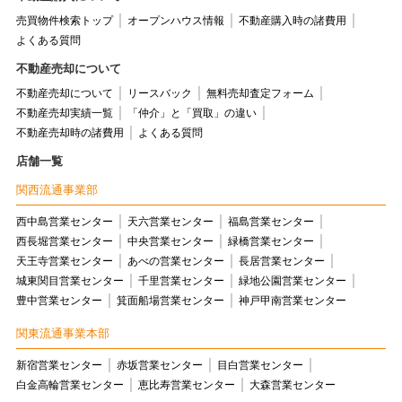
売買物件検索トップ
オープンハウス情報
不動産購入時の諸費用
よくある質問
不動産売却について
不動産売却について
リースバック
無料売却査定フォーム
不動産売却実績一覧
「仲介」と「買取」の違い
不動産売却時の諸費用
よくある質問
店舗一覧
関西流通事業部
西中島営業センター
天六営業センター
福島営業センター
西長堀営業センター
中央営業センター
緑橋営業センター
天王寺営業センター
あべの営業センター
長居営業センター
城東関目営業センター
千里営業センター
緑地公園営業センター
豊中営業センター
箕面船場営業センター
神戸甲南営業センター
関東流通事業本部
新宿営業センター
赤坂営業センター
目白営業センター
白金高輪営業センター
恵比寿営業センター
大森営業センター