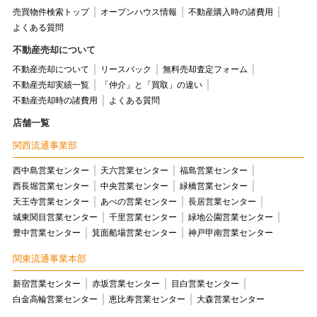
売買物件検索トップ
オープンハウス情報
不動産購入時の諸費用
よくある質問
不動産売却について
不動産売却について
リースバック
無料売却査定フォーム
不動産売却実績一覧
「仲介」と「買取」の違い
不動産売却時の諸費用
よくある質問
店舗一覧
関西流通事業部
西中島営業センター
天六営業センター
福島営業センター
西長堀営業センター
中央営業センター
緑橋営業センター
天王寺営業センター
あべの営業センター
長居営業センター
城東関目営業センター
千里営業センター
緑地公園営業センター
豊中営業センター
箕面船場営業センター
神戸甲南営業センター
関東流通事業本部
新宿営業センター
赤坂営業センター
目白営業センター
白金高輪営業センター
恵比寿営業センター
大森営業センター