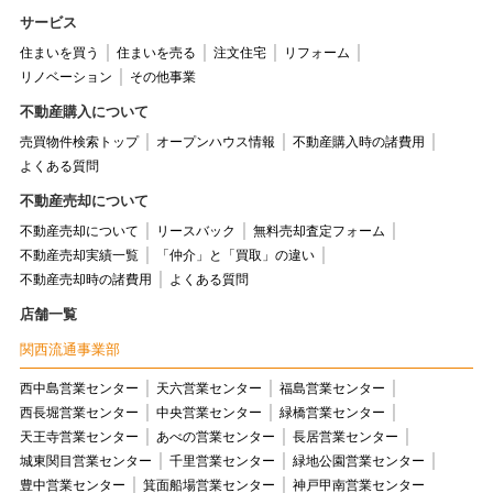
サービス
住まいを買う
住まいを売る
注文住宅
リフォーム
リノベーション
その他事業
不動産購入について
売買物件検索トップ
オープンハウス情報
不動産購入時の諸費用
よくある質問
不動産売却について
不動産売却について
リースバック
無料売却査定フォーム
不動産売却実績一覧
「仲介」と「買取」の違い
不動産売却時の諸費用
よくある質問
店舗一覧
関西流通事業部
西中島営業センター
天六営業センター
福島営業センター
西長堀営業センター
中央営業センター
緑橋営業センター
天王寺営業センター
あべの営業センター
長居営業センター
城東関目営業センター
千里営業センター
緑地公園営業センター
豊中営業センター
箕面船場営業センター
神戸甲南営業センター