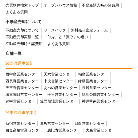
売買物件検索トップ
オープンハウス情報
不動産購入時の諸費用
よくある質問
不動産売却について
不動産売却について
リースバック
無料売却査定フォーム
不動産売却実績一覧
「仲介」と「買取」の違い
不動産売却時の諸費用
よくある質問
店舗一覧
関西流通事業部
西中島営業センター
天六営業センター
福島営業センター
西長堀営業センター
中央営業センター
緑橋営業センター
天王寺営業センター
あべの営業センター
長居営業センター
城東関目営業センター
千里営業センター
緑地公園営業センター
豊中営業センター
箕面船場営業センター
神戸甲南営業センター
関東流通事業本部
新宿営業センター
赤坂営業センター
目白営業センター
白金高輪営業センター
恵比寿営業センター
大森営業センター