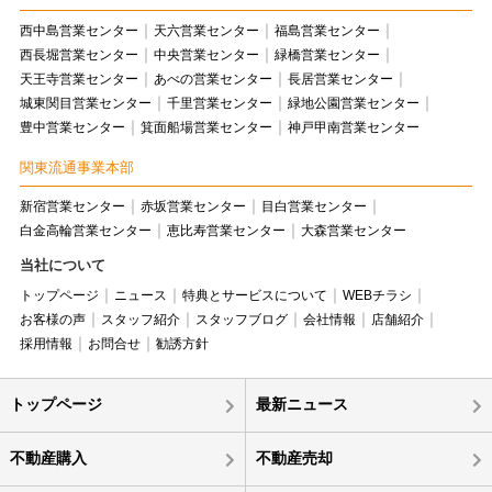
西中島営業センター
天六営業センター
福島営業センター
西長堀営業センター
中央営業センター
緑橋営業センター
天王寺営業センター
あべの営業センター
長居営業センター
城東関目営業センター
千里営業センター
緑地公園営業センター
豊中営業センター
箕面船場営業センター
神戸甲南営業センター
関東流通事業本部
新宿営業センター
赤坂営業センター
目白営業センター
白金高輪営業センター
恵比寿営業センター
大森営業センター
当社について
トップページ
ニュース
特典とサービスについて
WEBチラシ
お客様の声
スタッフ紹介
スタッフブログ
会社情報
店舗紹介
採用情報
お問合せ
勧誘方針
トップページ
最新ニュース
不動産購入
不動産売却