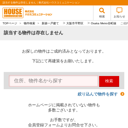
該当する物件は存在しません｜株式会社ハウスコミュニケーション
検索
お知らせ
>
>
TOPページ
>
物件検索
>
新築一戸建て
大阪市平野区
Osaka Metro谷町線
ご成
該当する物件は存在しません
お探しの物件はご成約済みとなっております。
下記にて再建策をお願いたします。
検索
絞り込んで物件を探す
ホームページに掲載されていない物件も
多数ございます。
お手数ですが、
会員登録フォームよりお問合せ下さい。