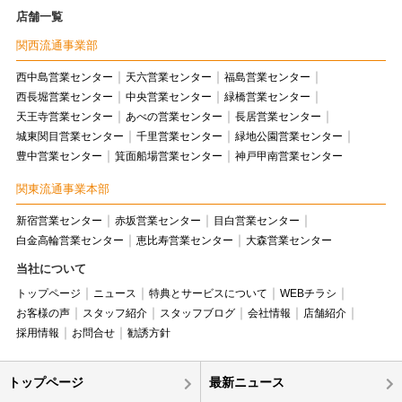
店舗一覧
関西流通事業部
西中島営業センター
天六営業センター
福島営業センター
西長堀営業センター
中央営業センター
緑橋営業センター
天王寺営業センター
あべの営業センター
長居営業センター
城東関目営業センター
千里営業センター
緑地公園営業センター
豊中営業センター
箕面船場営業センター
神戸甲南営業センター
関東流通事業本部
新宿営業センター
赤坂営業センター
目白営業センター
白金高輪営業センター
恵比寿営業センター
大森営業センター
当社について
トップページ
ニュース
特典とサービスについて
WEBチラシ
お客様の声
スタッフ紹介
スタッフブログ
会社情報
店舗紹介
採用情報
お問合せ
勧誘方針
トップページ
最新ニュース