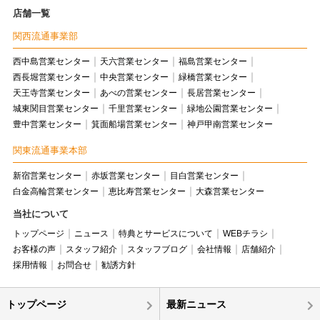
店舗一覧
関西流通事業部
西中島営業センター
天六営業センター
福島営業センター
西長堀営業センター
中央営業センター
緑橋営業センター
天王寺営業センター
あべの営業センター
長居営業センター
城東関目営業センター
千里営業センター
緑地公園営業センター
豊中営業センター
箕面船場営業センター
神戸甲南営業センター
関東流通事業本部
新宿営業センター
赤坂営業センター
目白営業センター
白金高輪営業センター
恵比寿営業センター
大森営業センター
当社について
トップページ
ニュース
特典とサービスについて
WEBチラシ
お客様の声
スタッフ紹介
スタッフブログ
会社情報
店舗紹介
採用情報
お問合せ
勧誘方針
トップページ
最新ニュース