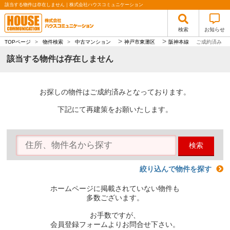
該当する物件は存在しません｜株式会社ハウスコミュニケーション
検索
お知らせ
>
>
TOPページ
>
物件検索
>
中古マンション
神戸市東灘区
阪神本線
ご成約済み
該当する物件は存在しません
お探しの物件はご成約済みとなっております。
下記にて再建策をお願いたします。
検索
絞り込んで物件を探す
ホームページに掲載されていない物件も
多数ございます。
お手数ですが、
会員登録フォームよりお問合せ下さい。