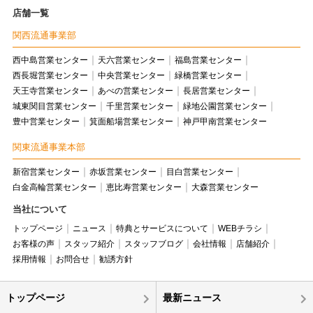
店舗一覧
関西流通事業部
西中島営業センター
天六営業センター
福島営業センター
西長堀営業センター
中央営業センター
緑橋営業センター
天王寺営業センター
あべの営業センター
長居営業センター
城東関目営業センター
千里営業センター
緑地公園営業センター
豊中営業センター
箕面船場営業センター
神戸甲南営業センター
関東流通事業本部
新宿営業センター
赤坂営業センター
目白営業センター
白金高輪営業センター
恵比寿営業センター
大森営業センター
当社について
トップページ
ニュース
特典とサービスについて
WEBチラシ
お客様の声
スタッフ紹介
スタッフブログ
会社情報
店舗紹介
採用情報
お問合せ
勧誘方針
トップページ
最新ニュース