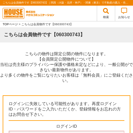
こちらは会員物件です【060300743】｜関西（大阪・北摂・神戸）・関東（東京）で不動産の購入・売却、注文住宅、リノベーションの事なら株式会社ハウスコミュニケーション
検索
お知らせ
TOPページ
> こちらは会員物件です【060300743】
こちらは会員物件です【060300743】
こちらの物件は限定公開の物件になります。
【会員限定公開物件について】
当社は売主様のプライバシー保護や価格未定などにより、一般公開がで
きない最新物件があります。
より多くの物件をご覧になりたいお客様は「無料会員」にご登録くださ
い。
ログインに失敗している可能性があります。再度ログイン
ID・パスワードをご入力いただくか、登録情報をお忘れの方
はお問合せ下さい。
ログインID