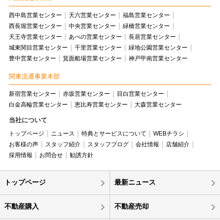
西中島営業センター
天六営業センター
福島営業センター
西長堀営業センター
中央営業センター
緑橋営業センター
天王寺営業センター
あべの営業センター
長居営業センター
城東関目営業センター
千里営業センター
緑地公園営業センター
豊中営業センター
箕面船場営業センター
神戸甲南営業センター
関東流通事業本部
新宿営業センター
赤坂営業センター
目白営業センター
白金高輪営業センター
恵比寿営業センター
大森営業センター
当社について
トップページ
ニュース
特典とサービスについて
WEBチラシ
お客様の声
スタッフ紹介
スタッフブログ
会社情報
店舗紹介
採用情報
お問合せ
勧誘方針
トップページ
最新ニュース
不動産購入
不動産売却