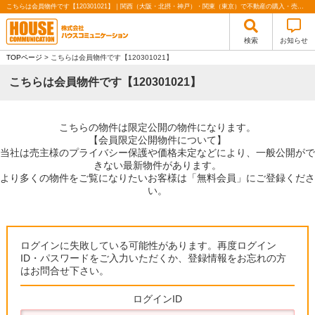
こちらは会員物件です【120301021】｜関西（大阪・北摂・神戸）・関東（東京）で不動産の購入・売却、注文住宅、リノベーションの事なら株式会社ハウスコミュニケーション
検索
お知らせ
TOPページ
> こちらは会員物件です【120301021】
こちらは会員物件です【120301021】
こちらの物件は限定公開の物件になります。
【会員限定公開物件について】
当社は売主様のプライバシー保護や価格未定などにより、一般公開がで
きない最新物件があります。
より多くの物件をご覧になりたいお客様は「無料会員」にご登録くださ
い。
ログインに失敗している可能性があります。再度ログイン
ID・パスワードをご入力いただくか、登録情報をお忘れの方
はお問合せ下さい。
ログインID