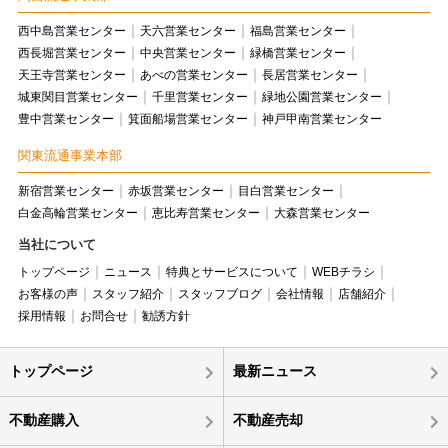
西中島営業センター
天六営業センター
福島営業センター
西長堀営業センター
中央営業センター
緑橋営業センター
天王寺営業センター
あべの営業センター
長居営業センター
城東関目営業センター
千里営業センター
緑地公園営業センター
豊中営業センター
箕面船場営業センター
神戸甲南営業センター
関東流通事業本部
新宿営業センター
赤坂営業センター
目白営業センター
白金高輪営業センター
恵比寿営業センター
大森営業センター
当社について
トップページ
ニュース
特典とサービスについて
WEBチラシ
お客様の声
スタッフ紹介
スタッフブログ
会社情報
店舗紹介
採用情報
お問合せ
勧誘方針
トップページ
最新ニュース
不動産購入
不動産売却