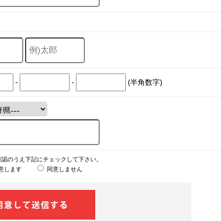
-
-
(半角数字)
確認のうえ下記にチェックして下さい。
意します
同意しません