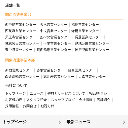
店舗一覧
関西流通事業部
西中島営業センター
天六営業センター
福島営業センター
西長堀営業センター
中央営業センター
緑橋営業センター
天王寺営業センター
あべの営業センター
長居営業センター
城東関目営業センター
千里営業センター
緑地公園営業センター
豊中営業センター
箕面船場営業センター
神戸甲南営業センター
関東流通事業本部
新宿営業センター
赤坂営業センター
目白営業センター
白金高輪営業センター
恵比寿営業センター
大森営業センター
当社について
トップページ
ニュース
特典とサービスについて
WEBチラシ
お客様の声
スタッフ紹介
スタッフブログ
会社情報
店舗紹介
採用情報
お問合せ
勧誘方針
トップページ
最新ニュース