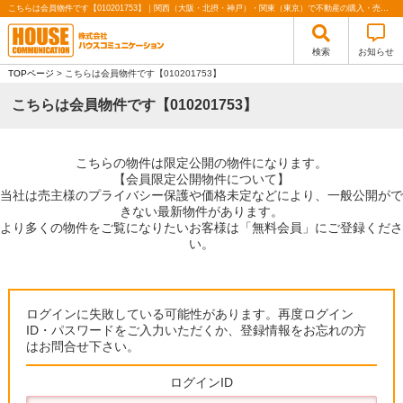
こちらは会員物件です【010201753】｜関西（大阪・北摂・神戸）・関東（東京）で不動産の購入・売却、注文住宅、リノベーションの事なら株式会社ハウスコミュニケーション
検索
お知らせ
TOPページ
> こちらは会員物件です【010201753】
こちらは会員物件です【010201753】
こちらの物件は限定公開の物件になります。
【会員限定公開物件について】
当社は売主様のプライバシー保護や価格未定などにより、一般公開がで
きない最新物件があります。
より多くの物件をご覧になりたいお客様は「無料会員」にご登録くださ
い。
ログインに失敗している可能性があります。再度ログイン
ID・パスワードをご入力いただくか、登録情報をお忘れの方
はお問合せ下さい。
ログインID