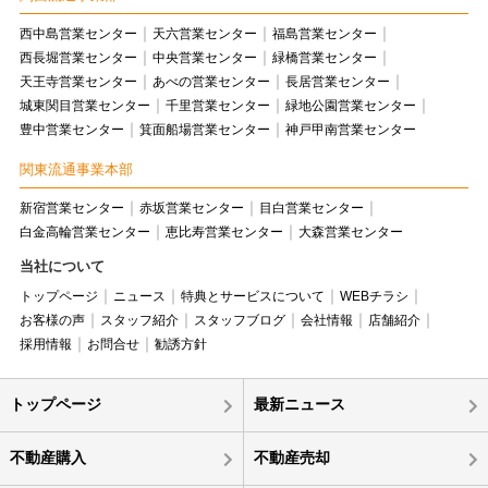
西中島営業センター
天六営業センター
福島営業センター
西長堀営業センター
中央営業センター
緑橋営業センター
天王寺営業センター
あべの営業センター
長居営業センター
城東関目営業センター
千里営業センター
緑地公園営業センター
豊中営業センター
箕面船場営業センター
神戸甲南営業センター
関東流通事業本部
新宿営業センター
赤坂営業センター
目白営業センター
白金高輪営業センター
恵比寿営業センター
大森営業センター
当社について
トップページ
ニュース
特典とサービスについて
WEBチラシ
お客様の声
スタッフ紹介
スタッフブログ
会社情報
店舗紹介
採用情報
お問合せ
勧誘方針
トップページ
最新ニュース
不動産購入
不動産売却