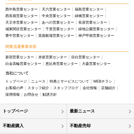
西中島営業センター
天六営業センター
福島営業センター
西長堀営業センター
中央営業センター
緑橋営業センター
天王寺営業センター
あべの営業センター
長居営業センター
城東関目営業センター
千里営業センター
緑地公園営業センター
豊中営業センター
箕面船場営業センター
神戸甲南営業センター
関東流通事業本部
新宿営業センター
赤坂営業センター
目白営業センター
白金高輪営業センター
恵比寿営業センター
大森営業センター
当社について
トップページ
ニュース
特典とサービスについて
WEBチラシ
お客様の声
スタッフ紹介
スタッフブログ
会社情報
店舗紹介
採用情報
お問合せ
勧誘方針
トップページ
最新ニュース
不動産購入
不動産売却