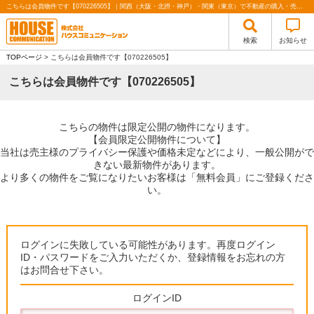
こちらは会員物件です【070226505】｜関西（大阪・北摂・神戸）・関東（東京）で不動産の購入・売却、注文住宅、リノベーションの事なら株式会社ハウスコミュニケーション
検索
お知らせ
TOPページ
> こちらは会員物件です【070226505】
こちらは会員物件です【070226505】
こちらの物件は限定公開の物件になります。
【会員限定公開物件について】
当社は売主様のプライバシー保護や価格未定などにより、一般公開がで
きない最新物件があります。
より多くの物件をご覧になりたいお客様は「無料会員」にご登録くださ
い。
ログインに失敗している可能性があります。再度ログイン
ID・パスワードをご入力いただくか、登録情報をお忘れの方
はお問合せ下さい。
ログインID