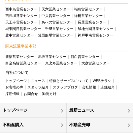
西中島営業センター
天六営業センター
福島営業センター
西長堀営業センター
中央営業センター
緑橋営業センター
天王寺営業センター
あべの営業センター
長居営業センター
城東関目営業センター
千里営業センター
緑地公園営業センター
豊中営業センター
箕面船場営業センター
神戸甲南営業センター
関東流通事業本部
新宿営業センター
赤坂営業センター
目白営業センター
白金高輪営業センター
恵比寿営業センター
大森営業センター
当社について
トップページ
ニュース
特典とサービスについて
WEBチラシ
お客様の声
スタッフ紹介
スタッフブログ
会社情報
店舗紹介
採用情報
お問合せ
勧誘方針
トップページ
最新ニュース
不動産購入
不動産売却