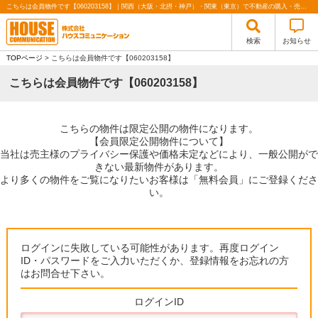
こちらは会員物件です【060203158】｜関西（大阪・北摂・神戸）・関東（東京）で不動産の購入・売却、注文住宅、リノベーションの事なら株式会社ハウスコミュニケーション
検索
お知らせ
TOPページ
> こちらは会員物件です【060203158】
こちらは会員物件です【060203158】
こちらの物件は限定公開の物件になります。
【会員限定公開物件について】
当社は売主様のプライバシー保護や価格未定などにより、一般公開がで
きない最新物件があります。
より多くの物件をご覧になりたいお客様は「無料会員」にご登録くださ
い。
ログインに失敗している可能性があります。再度ログイン
ID・パスワードをご入力いただくか、登録情報をお忘れの方
はお問合せ下さい。
ログインID