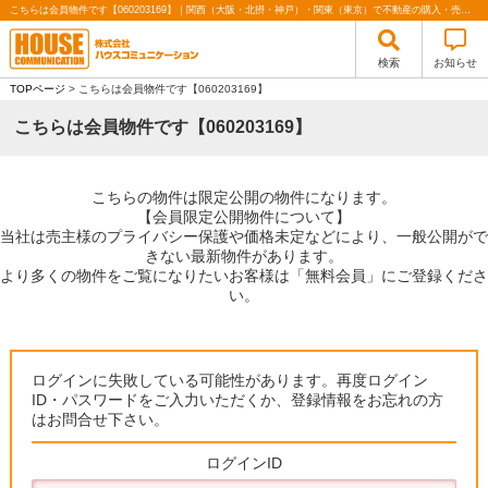
こちらは会員物件です【060203169】｜関西（大阪・北摂・神戸）・関東（東京）で不動産の購入・売却、注文住宅、リノベーションの事なら株式会社ハウスコミュニケーション
検索
お知らせ
TOPページ
> こちらは会員物件です【060203169】
こちらは会員物件です【060203169】
こちらの物件は限定公開の物件になります。
【会員限定公開物件について】
当社は売主様のプライバシー保護や価格未定などにより、一般公開がで
きない最新物件があります。
より多くの物件をご覧になりたいお客様は「無料会員」にご登録くださ
い。
ログインに失敗している可能性があります。再度ログイン
ID・パスワードをご入力いただくか、登録情報をお忘れの方
はお問合せ下さい。
ログインID