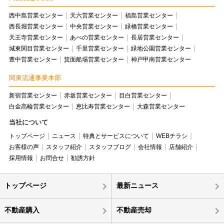
西中島営業センター
天六営業センター
福島営業センター
西長堀営業センター
中央営業センター
緑橋営業センター
天王寺営業センター
あべの営業センター
長居営業センター
城東関目営業センター
千里営業センター
緑地公園営業センター
豊中営業センター
箕面船場営業センター
神戸甲南営業センター
関東流通事業本部
新宿営業センター
赤坂営業センター
目白営業センター
白金高輪営業センター
恵比寿営業センター
大森営業センター
当社について
トップページ
ニュース
特典とサービスについて
WEBチラシ
お客様の声
スタッフ紹介
スタッフブログ
会社情報
店舗紹介
採用情報
お問合せ
勧誘方針
トップページ
最新ニュース
不動産購入
不動産売却