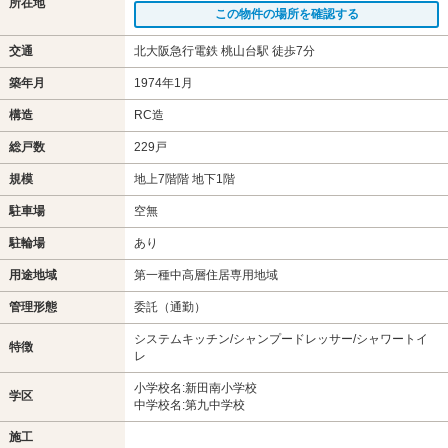
所在地
この物件の場所を確認する
交通
北大阪急行電鉄 桃山台駅 徒歩7分
築年月
1974年1月
構造
RC造
総戸数
229戸
規模
地上7階階 地下1階
駐車場
空無
駐輪場
あり
用途地域
第一種中高層住居専用地域
管理形態
委託（通勤）
システムキッチン/シャンプードレッサー/シャワートイ
特徴
レ
小学校名:新田南小学校
学区
中学校名:第九中学校
施工