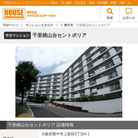
千里桃山台セントポリア｜マンションの購入・売り物件、売却査定・相場・売却価格｜関西（大阪・北摂・神戸）・関東（東京）で不動産の購入・売却、注文住宅、リノベーションの事なら株式会社ハウスコミュニケーション
検索
お知らせ
>
TOPページ
>
マンションカタログ
>
豊中市
千里桃山台セントポリア
千里桃山台セントポリア
中古マンション
千里桃山台セントポリア 設備情報
大阪府豊中市上新田3丁目4-1