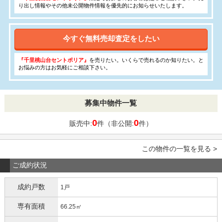
り出し情報やその他未公開物件情報を優先的にお知らせいたします。
今すぐ無料売却査定をしたい
『千里桃山台セントポリア』
を売りたい。いくらで売れるのか知りたい。と
お悩みの方はお気軽にご相談下さい。
募集中物件一覧
0
0
販売中:
件（非公開:
件）
この物件の一覧を見る >
ご成約状況
成約戸数
1戸
専有面積
66.25㎡