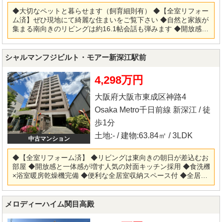
◆大切なペットと暮らせます（飼育細則有） ◆【全室リフォー
ム済】ぜひ現地にて綺麗な住まいをご覧下さい ◆自然と家族が
集まる南向きのリビングは約16.1帖会話も弾みます ◆開放感と
一体感が増す人気の対面キッチン採用 ◆食洗機×浴室暖房乾燥
機完備 ◆便利な全居室収納スペース付 ◆玄関横には便利なトラ
ンクルーム有 ◆1住戸1台駐車場確保（2，500円～12，000円）
シャルマンフジビルト・モアー新深江駅前
サイズ制限有! ◆共有部分充実 【リフォーム内容】 ◎システム
キッチン・ユニットバス・洗面化粧台・トイレ新調 ◎フローリ
4,298万円
ング・クロス・クッションフロア張替 ◎建具新調・ハウスクリ
ーニング他 ※当社ではネットで他社様が広告している物件も同
大阪府大阪市東成区神路4
時に紹介・案内可能です。 併せて内覧を希望される際は、物件
名を担当者までお申し付け下さい。
Osaka Metro千日前線 新深江 / 徒
歩1分
土地:- / 建物:63.84㎡ / 3LDK
中古マンション
◆【全室リフォーム済】 ◆リビングは東向きの朝日が差込むお
部屋 ◆開放感と一体感が増す人気の対面キッチン採用 ◆食洗機
×浴室暖房乾燥機完備 ◆便利な全居室収納スペース付 ◆全居室
エアコン設置可能 ◆プライバシー性に配慮した専用ポーチ付
◆2015年7月大規模修繕工事済 ◆機械式駐車場空有 ◆3路線2駅
利用可能な好立地 ◆女性にも安心のオートロック付きです ◆総
メロディーハイム関目高殿
戸数34戸・管理体制も良好です 【リフォーム内容】 ◎システ
ムキッチン・ユニットバス・洗面化粧台・トイレ新調 ◎フロー