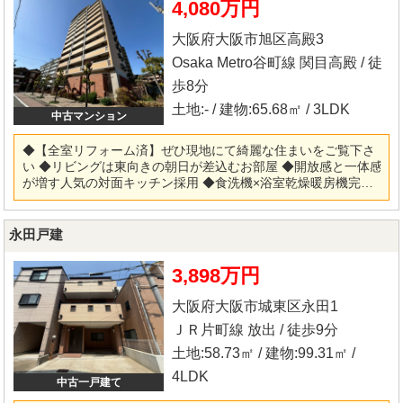
4,080万円
リング・クロス・クッションフロア張替 ◎建具新調・ハウスク
リーニング他 ※当社ではネットで他社様が広告している物件も
大阪府大阪市旭区高殿3
同時に紹介・案内可能です。 併せて内覧を希望される際は、物
件名を担当者までお申し付け下さい。
Osaka Metro谷町線 関目高殿 / 徒
歩8分
土地:- / 建物:65.68㎡ / 3LDK
中古マンション
◆【全室リフォーム済】ぜひ現地にて綺麗な住まいをご覧下さ
い ◆リビングは東向きの朝日が差込むお部屋 ◆開放感と一体感
が増す人気の対面キッチン採用 ◆食洗機×浴室乾燥暖房機完備
◆便利な全居室収納スペース付 ◆女性にも安心のオートロック
付きです ◆総戸数85戸・管理体制も良好です 【リフォーム内
容】 ◎システムキッチン・ユニットバス・洗面化粧台・トイレ
永田戸建
新調 ◎フローリング・クロス・クッションフロア張替 ◎建具新
調・ハウスクリーニング他 ※当社ではネットで他社様が広告し
3,898万円
ている物件も同時に紹介・案内可能です。 併せて内覧を希望さ
れる際は、物件名を担当者までお申し付け下さい。
大阪府大阪市城東区永田1
ＪＲ片町線 放出 / 徒歩9分
土地:58.73㎡ / 建物:99.31㎡ /
4LDK
中古一戸建て