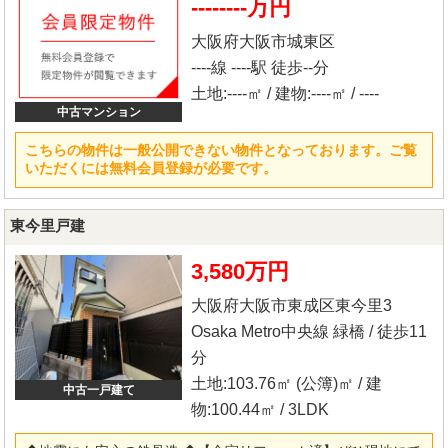
--------万円
ネットで他社様が広告している物件も同時に紹介・案内可能で
す。 併せて内覧を希望される際は、物件名を担当者までお申し
大阪府大阪市城東区
付け下さい。
----線 ----駅 徒歩--分
土地:----㎡ / 建物:----㎡ / ----
中古マンション
こちらの物件は一般公開できない物件となっております。ご覧
いただくには無料会員登録が必要です。
東今里戸建
3,580万円
大阪府大阪市東成区東今里3
Osaka Metro中央線 緑橋 / 徒歩11
分
土地:103.76㎡ (公簿)㎡ / 建
中古一戸建て
物:100.44㎡ / 3LDK