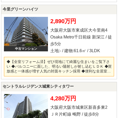
が充実 ◆BIGコニュニティで管理費、修繕積立金がお安くなっ
ています ◆総戸数270戸・管理体制も良好です 【リフォーム内
今里グリーンハイツ
容】 ◎システムキッチン・ユニットバス・洗面化粧台・トイレ
新調 ◎フローリング・クロス・クッションフロア張替 ◎建具新
2,890万円
調・ハウスクリーニング他 ※当社ではネットで他社様が広告し
ている物件も同時に紹介・案内可能です。 併せて内覧を希望さ
大阪府大阪市東成区大今里南4
れる際は、物件名を担当者までお申し付け下さい。
Osaka Metro千日前線 新深江 / 徒
歩5分
中古マンション
土地:- / 建物:61.6㎡ / 3LDK
◆【全室リフォーム済】ぜひ現地にて綺麗な住まいをご覧下さ
い ◆バルコニーに面した、明るい陽射しが射し込むＬＤＫ ◆開
放感と一体感が増す人気の対面キッチン採用 ◆便利な全居室収
納スペース付 ◆総戸数287戸・管理体制も良好です 【リフォー
ム内容】 ◎システムキッチン・ユニットバス・洗面化粧台・ト
イレ新調 ◎フローリング・クロス・クッションフロア張替 ◎建
セントラルレジデンス城東シティタワー
具新調・ハウスクリーニング他 ※当社ではネットで他社様が広
告している物件も同時に紹介・案内可能です。 併せて内覧を希
4,280万円
望される際は、物件名を担当者までお申し付け下さい。
大阪府大阪市城東区新喜多東2
ＪＲ片町線 鴫野 / 徒歩8分