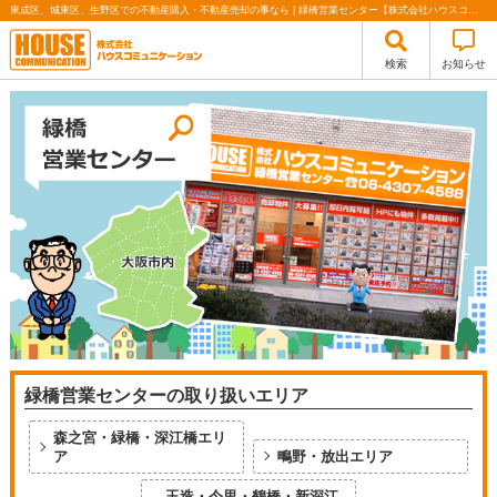
東成区、城東区、生野区での不動産購入・不動産売却の事なら | 緑橋営業センター【株式会社ハウスコミュニケーション】
検索
お知らせ
緑橋営業センターの取り扱いエリア
森之宮・緑橋・深江橋エリ
ア
鴫野・放出エリア
玉造・今里・鶴橋・新深江