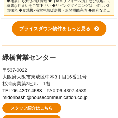
◆地震にも安心の鉄骨造 ◆【全室リフォーム済】ぜひ現地にて
綺麗な住まいをご覧下さい ◆リビングダイニングは、嬉しい3
面採光 ◆食洗機×浴室乾燥暖房機・追焚機能完備 ◆便利な全居
室収納スペース付 ◆お車2台駐車可能です ◆前面道路は、交通
量も多くなく安心です 【リフォーム内容】 ◎システムキッチ
ン・ユニットバス・洗面化粧台・トイレ新調 ◎フローリング・
プライスダウン物件をもっと見る
クロス・クッションフロア張替 ◎建具新調・ハウスクリーニン
グ他 ※当社ではネットで他社様が広告している物件も同時に紹
介・案内可能です。 併せて内覧を希望される際は、物件名を担
当者までお申し付け下さい。
緑橋営業センター
〒537-0022
大阪府大阪市東成区中本3丁目16番11号
杉浦実業第3ビル 1階
TEL:
06-4307-4588
FAX:06-4307-4589
midoribashi@housecommunication.co.jp
スタッフ紹介はこちら