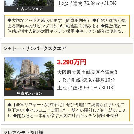
土地:- / 建物:76.84㎡ / 3LDK
中古マンション
◆大切なペットと暮らせます（飼育細則有） ◆自然と家族が集
まる南向きのリビングは約16.1帖会話も弾みます ◆開放感と一
体感が増す人気の対面キッチン採用 ◆キッチン部分に便利な勝
手口有 ◆便利な全居室収納スペース付 ◆戸建感あふれる専用ポ
ーチ付!! ◆総戸数134戸・管理体制も良好です ★お好きな仕様
にリフォーム可能★ 弊社『リフォーム事業部』もございますの
シャトー・サンパークスクエア
で、お気軽にご相談下さい！！仲介～リフォーム・リノベーシ
ョン～アフターフォローまで「ワンストップ」でご対応致しま
3,290万円
す！ ※当社ではネットで他社様が広告している物件も同時に紹
介・案内可能です。 併せて内覧を希望される際は、物件名を担
大阪府大阪市鶴見区今津南3
当者までお申し付け下さい。
ＪＲ片町線 徳庵 / 徒歩10分
土地:- / 建物:66.1㎡ / 3LDK
中古マンション
◆【全室リフォーム完成予定】ぜひ現地にて綺麗な住まいをご
覧下さい ◆バルコニーに面した、明るい陽射しが射し込むＬＤ
Ｋ ◆開放感と一体感が増す人気の対面キッチン採用 ◆便利な全
居室収納スペース付 ◆BIGコニュニティで管理費、修繕積立金
がお安くなっています ◆総戸数270戸・管理体制も良好です
【リフォーム内容】 ◎システムキッチン・ユニットバス・洗面
クレアシティ深江橋