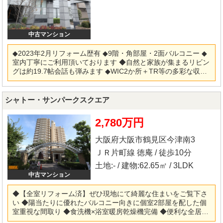
中古マンション
◆2023年2月リフォーム歴有 ◆9階・角部屋・2面バルコニー ◆
室内丁寧にご利用頂いております ◆自然と家族が集まるリビン
グは約19.7帖会話も弾みます ◆WIC2か所＋TR等の多彩な収納
を完備 ◆プライバシーを配慮した専用ポーチ付 ◆総戸数129
戸・管理体制も良好です ★お好きな仕様にリフォーム可能★
弊社『リフォーム事業部』もございますので、お気軽にご相談
シャトー・サンパークスクエア
下さい！！仲介～リフォーム・リノベーション～アフターフォ
ローまで「ワンストップ」でご対応致します！ ※当社ではネッ
2,780万円
トで他社様が広告している物件も同時に紹介・案内可能です。
併せて内覧を希望される際は、物件名を担当者までお申し付け
大阪府大阪市鶴見区今津南3
下さい。
ＪＲ片町線 徳庵 / 徒歩10分
土地:- / 建物:62.65㎡ / 3LDK
中古マンション
◆【全室リフォーム済】ぜひ現地にて綺麗な住まいをご覧下さ
い ◆陽当たりに優れたバルコニー向きに個室2部屋を配した個
室重視な間取り ◆食洗機×浴室暖房乾燥機完備 ◆便利な全居室
収納スペース付 ◆屋外共用プールや遊具・集会室など共有施設