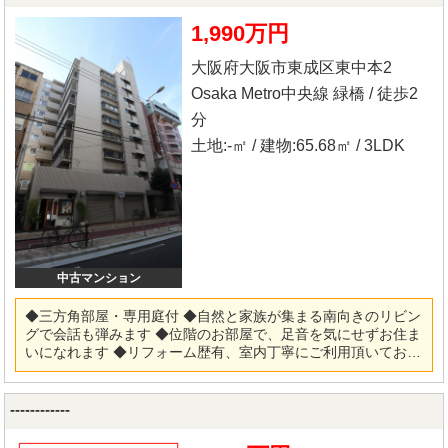
1,990万円
大阪府大阪市東成区東中本2
Osaka Metro中央線 緑橋 / 徒歩2
分
土地:-㎡ / 建物:65.68㎡ / 3LDK
中古マンション
◆三方角部屋・専用庭付 ◆自然と家族が集まる南向きのリビン
グで会話も弾みます ◆位階のお部屋で、足音を気にせずお住ま
いになれます ◆リフォーム歴有、室内丁寧にご利用頂いており
ます ◆総戸数36戸・管理体制も良好です ◆駅近・スーパーなど
近く生活がしやすい住環境です ★お好きな仕様にリフォーム可
能★ 弊社『リフォーム事業部』もございますので、お気軽にご
------------
相談下さい！！仲介～リフォーム・リノベーション～アフター
フォローまで「ワンストップ」でご対応致します！ ※当社では