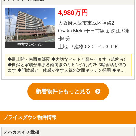
化粧台・トイレ新調 ◎フローリング・クロス・クッションフロ
ア張替 ◎建具新調・ハウスクリーニング他 ※当社ではネットで
4,980万円
他社様が広告している物件も同時に紹介・案内可能です。 併せ
て内覧を希望される際は、物件名を担当者までお申し付け下さ
大阪府大阪市東成区神路2
い。
Osaka Metro千日前線 新深江 / 徒
歩9分
中古マンション
土地:- / 建物:82.01㎡ / 3LDK
◆最上階・南西角部屋 ◆大切なペットと暮らせます（規約有）
◆自然と家族が集まる南向きのリビングは約25.3帖会話も弾み
ます ◆開放感と一体感が増す人気の対面キッチン採用 ◆キッチ
ン部分に便利な勝手口有 ◆便利な全居室収納スペース付 ◆プラ
イバシーを配慮した専用ポーチ付 ◆総戸数70戸・管理体制も良
好です ★お好きな仕様にリフォーム可能★ 弊社『リフォーム
新着物件をもっと見る
事業部』もございますので、お気軽にご相談下さい！！仲介～
リフォーム・リノベーション～アフターフォローまで「ワンス
トップ」でご対応致します！ ※当社ではネットで他社様が広告
している物件も同時に紹介・案内可能です。 併せて内覧を希望
される際は、物件名を担当者までお申し付け下さい。
プライスダウン物件情報
ノバカネイチ緑橋