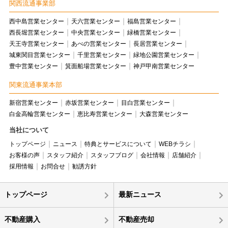
関西流通事業部
西中島営業センター
天六営業センター
福島営業センター
西長堀営業センター
中央営業センター
緑橋営業センター
天王寺営業センター
あべの営業センター
長居営業センター
城東関目営業センター
千里営業センター
緑地公園営業センター
豊中営業センター
箕面船場営業センター
神戸甲南営業センター
関東流通事業本部
新宿営業センター
赤坂営業センター
目白営業センター
白金高輪営業センター
恵比寿営業センター
大森営業センター
当社について
トップページ
ニュース
特典とサービスについて
WEBチラシ
お客様の声
スタッフ紹介
スタッフブログ
会社情報
店舗紹介
採用情報
お問合せ
勧誘方針
トップページ
最新ニュース
不動産購入
不動産売却