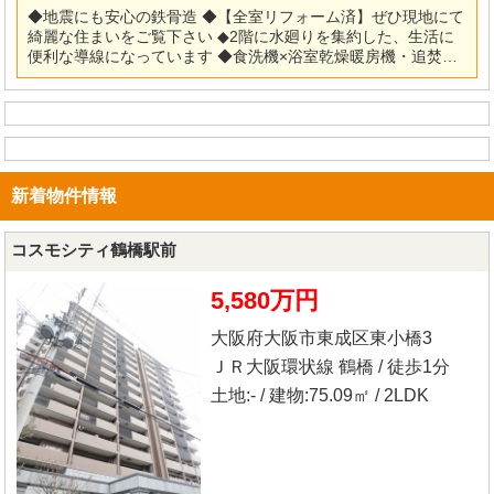
◆地震にも安心の鉄骨造 ◆【全室リフォーム済】ぜひ現地にて
綺麗な住まいをご覧下さい ◆2階に水廻りを集約した、生活に
便利な導線になっています ◆食洗機×浴室乾燥暖房機・追焚機
能完備 ◆大きなハイルーフの車も駐車可能の駐車場です ◆前面
道路は、交通量も多くなく安心です 【リフォーム内容】 ◎シ
ステムキッチン・ユニットバス・洗面化粧台・トイレ新調 ◎フ
ローリング・クロス・クッションフロア張替 ◎建具新調・ハウ
スクリーニング他 ※当社ではネットで他社様が広告している物
件も同時に紹介・案内可能です。 併せて内覧を希望される際
新着物件情報
は、物件名を担当者までお申し付け下さい。
コスモシティ鶴橋駅前
5,580万円
大阪府大阪市東成区東小橋3
ＪＲ大阪環状線 鶴橋 / 徒歩1分
土地:- / 建物:75.09㎡ / 2LDK