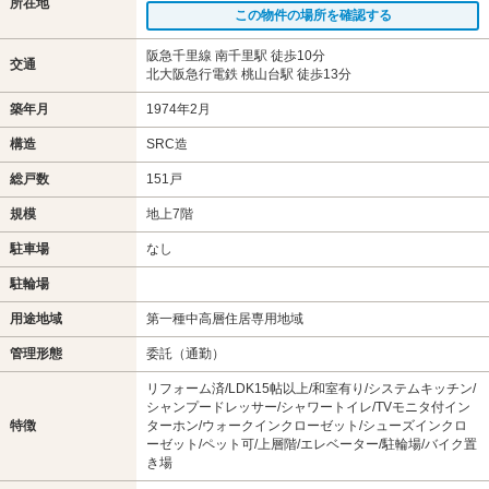
所在地
この物件の場所を確認する
阪急千里線 南千里駅 徒歩10分
交通
北大阪急行電鉄 桃山台駅 徒歩13分
築年月
1974年2月
構造
SRC造
総戸数
151戸
規模
地上7階
駐車場
なし
駐輪場
用途地域
第一種中高層住居専用地域
管理形態
委託（通勤）
リフォーム済/LDK15帖以上/和室有り/システムキッチン/
シャンプードレッサー/シャワートイレ/TVモニタ付イン
特徴
ターホン/ウォークインクローゼット/シューズインクロ
ーゼット/ペット可/上層階/エレベーター/駐輪場/バイク置
き場