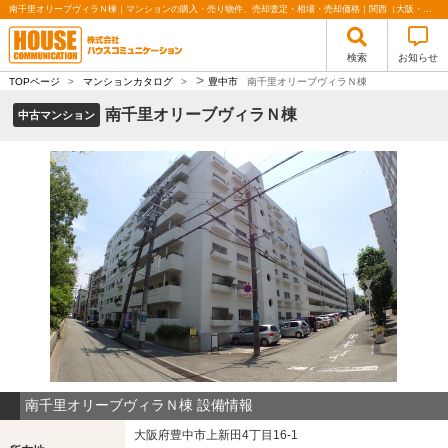
南千里オリーブヴィラＮ棟｜マンションの購入・売り物件、売却査定・相場・売却価格｜関西（大阪・北摂・神戸）・関東（東京）で不動産の購入・売却、注文住宅、リノベーションの事なら株式会社ハウスコミュニケーション
検索
お知らせ
>
TOPページ
>
マンションカタログ
>
豊中市
南千里オリーブヴィラＮ棟
南千里オリーブヴィラＮ棟
中古マンション
南千里オリーブヴィラＮ棟 設備情報
大阪府豊中市上新田4丁目16-1