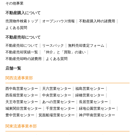
その他事業
不動産購入について
売買物件検索トップ
オープンハウス情報
不動産購入時の諸費用
よくある質問
不動産売却について
不動産売却について
リースバック
無料売却査定フォーム
不動産売却実績一覧
「仲介」と「買取」の違い
不動産売却時の諸費用
よくある質問
店舗一覧
関西流通事業部
西中島営業センター
天六営業センター
福島営業センター
西長堀営業センター
中央営業センター
緑橋営業センター
天王寺営業センター
あべの営業センター
長居営業センター
城東関目営業センター
千里営業センター
緑地公園営業センター
豊中営業センター
箕面船場営業センター
神戸甲南営業センター
関東流通事業本部