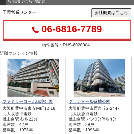
お電話でのお問合せ
千里営業センター
会社概要はこちら
06-6816-7789
物件番号：RHS-80200041
近隣マンション情報
ファミリーコーポ緑地公園
グランドール緑地公園
大阪府豊中市東寺内町12-18
大阪府豊中市西泉丘2-2447
北大阪急行電鉄
北大阪急行電鉄
桃山台駅 徒歩22分
桃山台駅 バス9分停歩4分
総戸数：42戸
総戸数：39戸
築年数：1978年
築年数：1996年