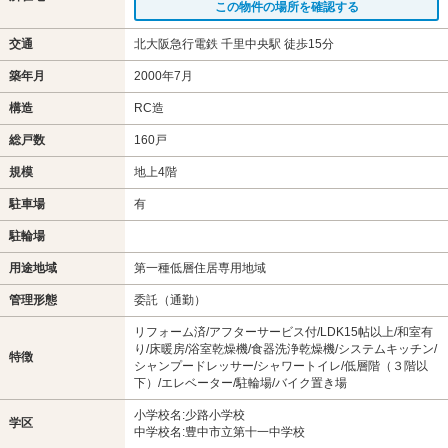
この物件の場所を確認する
交通
北大阪急行電鉄 千里中央駅 徒歩15分
築年月
2000年7月
構造
RC造
総戸数
160戸
規模
地上4階
駐車場
有
駐輪場
用途地域
第一種低層住居専用地域
管理形態
委託（通勤）
リフォーム済/アフターサービス付/LDK15帖以上/和室有
り/床暖房/浴室乾燥機/食器洗浄乾燥機/システムキッチン/
特徴
シャンプードレッサー/シャワートイレ/低層階（３階以
下）/エレベーター/駐輪場/バイク置き場
小学校名:少路小学校
学区
中学校名:豊中市立第十一中学校