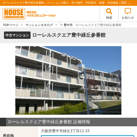
ローレルスクエア豊中緑丘参番館｜マンションの購入・売り物件、売却査定・相場・売却価格｜関西（大阪・北摂・神戸）・関東（東京）で不動産の購入・売却、注文住宅、リノベーションの事なら株式会社ハウスコミュニケーション
検索
お知らせ
>
TOPページ
>
マンションカタログ
>
豊中市
ローレルスクエア豊中緑丘参番館
ローレルスクエア豊中緑丘参番館
中古マンション
ローレルスクエア豊中緑丘参番館 設備情報
大阪府豊中市緑丘3丁目11-15
所在地