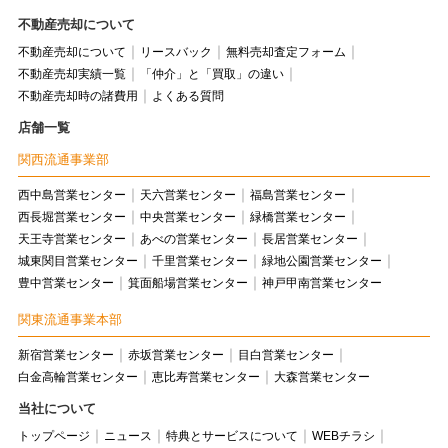
不動産売却について
不動産売却について
リースバック
無料売却査定フォーム
不動産売却実績一覧
「仲介」と「買取」の違い
不動産売却時の諸費用
よくある質問
店舗一覧
関西流通事業部
西中島営業センター
天六営業センター
福島営業センター
西長堀営業センター
中央営業センター
緑橋営業センター
天王寺営業センター
あべの営業センター
長居営業センター
城東関目営業センター
千里営業センター
緑地公園営業センター
豊中営業センター
箕面船場営業センター
神戸甲南営業センター
関東流通事業本部
新宿営業センター
赤坂営業センター
目白営業センター
白金高輪営業センター
恵比寿営業センター
大森営業センター
当社について
トップページ
ニュース
特典とサービスについて
WEBチラシ