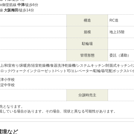
etro御堂筋線
中津
/徒歩6分
本線
大阪梅田
/徒歩14分
構造
RC造
規模
地上15階
駐輪場
管理形態
委託（通勤）
帖以上/和室有り/床暖房/浴室乾燥機/食器洗浄乾燥機/システムキッチン/対面式キッチン
トロック/ウォークインクローゼット/ペット可/エレベーター/駐輪場/宅配ボックス/バ
中津小学校
大淀中学校
分譲時売主
先となります。
載している場合があります。その場合、現状と異なる可能性があります。
環境など