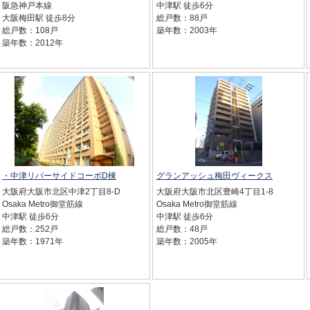
阪急神戸本線
中津駅 徒歩6分
大阪梅田駅 徒歩8分
総戸数：88戸
総戸数：108戸
築年数：2003年
築年数：2012年
・中津リバーサイドコーポD棟
グランアッシュ梅田ヴィークス
大阪府大阪市北区中津2丁目8-D
大阪府大阪市北区豊崎4丁目1-8
Osaka Metro御堂筋線
Osaka Metro御堂筋線
中津駅 徒歩6分
中津駅 徒歩6分
総戸数：252戸
総戸数：48戸
築年数：1971年
築年数：2005年