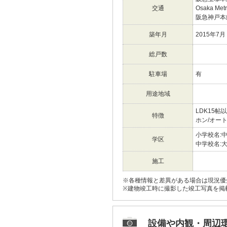
交通
Osaka M
阪急神戸
築年月
2015年7月
総戸数
駐車場
有
用途地域
LDK15
特徴
ホン/オー
小学校名:
学区
中学校名:
施工
※各種情報と差異がある場合は現況優
※建物竣工時に撮影した竣工写真を掲
設備や内観・周辺