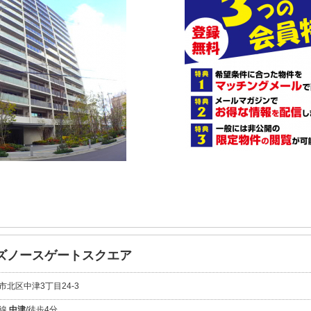
ズノースゲートスクエア
市北区中津3丁目24-3
本線
中津
/徒歩4分