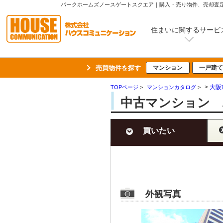
住まいに関するサービ
売買物件を探す
マンション
一戸建て
>
大阪
TOPページ
>
マンションカタログ
>
中古マンション 
買いたい
外観写真