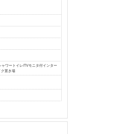
/シャワートイレ/TVモニタ付インター
イク置き場