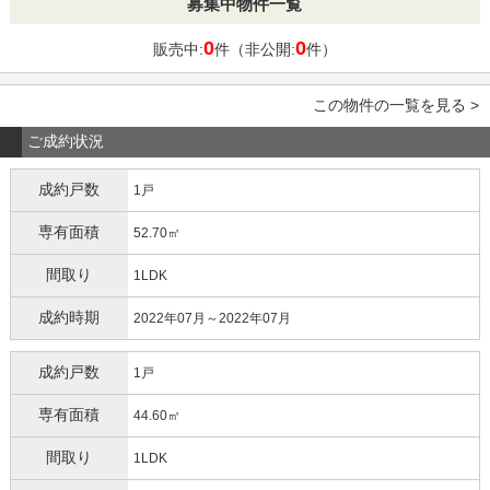
募集中物件一覧
0
0
販売中:
件（非公開:
件）
この物件の一覧を見る >
ご成約状況
成約戸数
1戸
専有面積
52.70㎡
間取り
1LDK
成約時期
2022年07月～2022年07月
成約戸数
1戸
専有面積
44.60㎡
間取り
1LDK