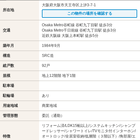
大阪府大阪市天王寺区上汐3-7-1
所在地
この物件の場所を確認する
Osaka Metro谷町線 谷町九丁目駅 徒歩3分
交通
Osaka Metro千日前線 谷町九丁目駅 徒歩3分
近鉄大阪線 大阪上本町駅 徒歩5分
築年月
1984年9月
構造
SRC造
総戸数
92戸
規模
地上12階階 地下1階
駐車場
駐輪場
あり
用途地域
商業地域
管理形態
委託（通勤）
リフォーム済/LDK15帖以上/システムキッチン/シャンプ
ードレッサー/シャワートイレ/TVモニタ付インターホン/
特徴
オートロック/全居室収納/低層階（３階以下）/角部屋/エ