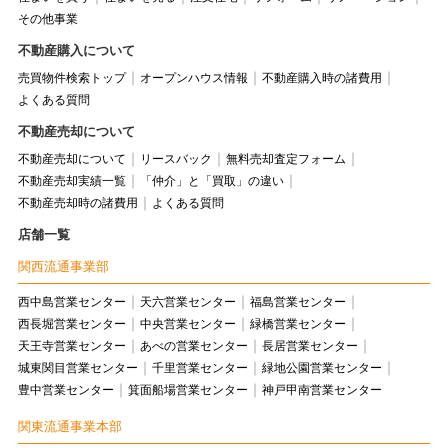
その他事業
不動産購入について
売買物件検索トップ
オープンハウス情報
不動産購入時の諸費用
よくある質問
不動産売却について
不動産売却について
リースバック
無料売却査定フォーム
不動産売却実績一覧
「仲介」と「買取」の違い
不動産売却時の諸費用
よくある質問
店舗一覧
関西流通事業部
西中島営業センター
天六営業センター
福島営業センター
西長堀営業センター
中央営業センター
緑橋営業センター
天王寺営業センター
あべの営業センター
長居営業センター
城東関目営業センター
千里営業センター
緑地公園営業センター
豊中営業センター
箕面船場営業センター
神戸甲南営業センター
関東流通事業本部