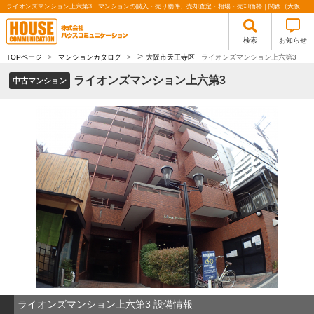
ライオンズマンション上六第3｜マンションの購入・売り物件、売却査定・相場・売却価格｜関西（大阪・北摂・神戸）・関東（東京）で不動産の購入・売却、注文住宅、リノベーションの事なら株式会社ハウスコミュニケーション
検索
お知らせ
>
TOPページ
>
マンションカタログ
>
大阪市天王寺区
ライオンズマンション上六第3
ライオンズマンション上六第3
中古マンション
ライオンズマンション上六第3 設備情報