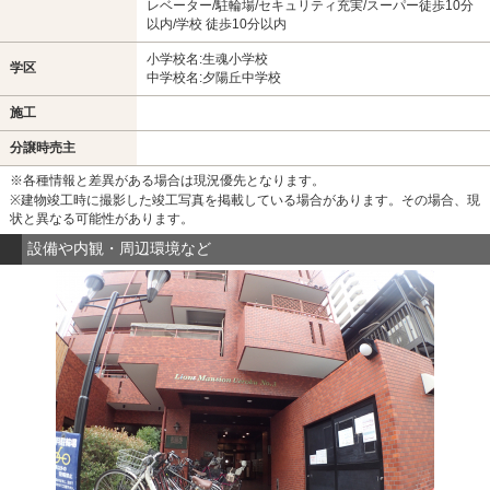
レベーター/駐輪場/セキュリティ充実/スーパー徒歩10分
以内/学校 徒歩10分以内
小学校名:生魂小学校
学区
中学校名:夕陽丘中学校
施工
分譲時売主
※各種情報と差異がある場合は現況優先となります。
※建物竣工時に撮影した竣工写真を掲載している場合があります。その場合、現
状と異なる可能性があります。
設備や内観・周辺環境など