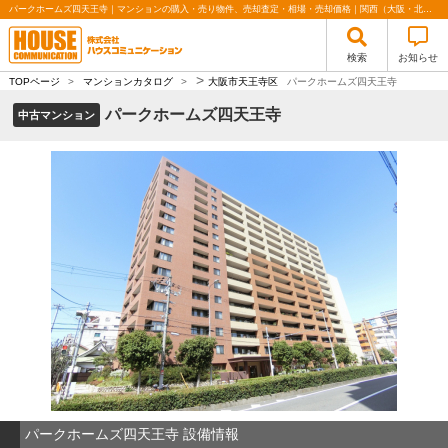
パークホームズ四天王寺｜マンションの購入・売り物件、売却査定・相場・売却価格｜関西（大阪・北摂・神戸）・関東（東京）で不動産の購入・売却、注文住宅、リノベーションの事なら株式会社ハウスコミュニケーション
検索
お知らせ
>
TOPページ
>
マンションカタログ
>
大阪市天王寺区
パークホームズ四天王寺
パークホームズ四天王寺
中古マンション
パークホームズ四天王寺 設備情報