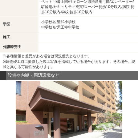
ペット可/最上階/住宅ローン減税適用可能/エレベーター/
駐輪場/セキュリティ充実/スーパー徒歩10分以内/病院 徒
歩10分以内/学校 徒歩10分以内
小学校名:聖和小学校
学区
中学校名:天王寺中学校
施工
分譲時売主
※各種情報と差異がある場合は現況優先となります。
※建物竣工時に撮影した竣工写真を掲載している場合があります。その場合、現
状と異なる可能性があります。
設備や内観・周辺環境など