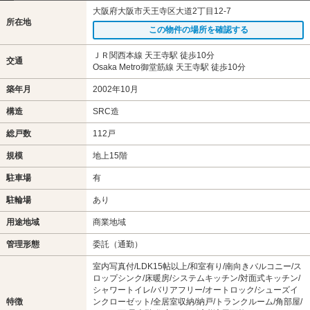
大阪府大阪市天王寺区大道2丁目12-7
所在地
この物件の場所を確認する
ＪＲ関西本線 天王寺駅 徒歩10分
交通
Osaka Metro御堂筋線 天王寺駅 徒歩10分
築年月
2002年10月
構造
SRC造
総戸数
112戸
規模
地上15階
駐車場
有
駐輪場
あり
用途地域
商業地域
管理形態
委託（通勤）
室内写真付/LDK15帖以上/和室有り/南向きバルコニー/ス
ロップシンク/床暖房/システムキッチン/対面式キッチン/
シャワートイレ/バリアフリー/オートロック/シューズイ
特徴
ンクローゼット/全居室収納/納戸/トランクルーム/角部屋/