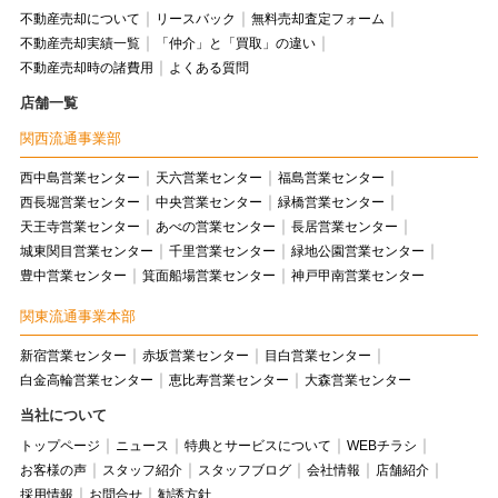
不動産売却について
リースバック
無料売却査定フォーム
不動産売却実績一覧
「仲介」と「買取」の違い
不動産売却時の諸費用
よくある質問
店舗一覧
関西流通事業部
西中島営業センター
天六営業センター
福島営業センター
西長堀営業センター
中央営業センター
緑橋営業センター
天王寺営業センター
あべの営業センター
長居営業センター
城東関目営業センター
千里営業センター
緑地公園営業センター
豊中営業センター
箕面船場営業センター
神戸甲南営業センター
関東流通事業本部
新宿営業センター
赤坂営業センター
目白営業センター
白金高輪営業センター
恵比寿営業センター
大森営業センター
当社について
トップページ
ニュース
特典とサービスについて
WEBチラシ
お客様の声
スタッフ紹介
スタッフブログ
会社情報
店舗紹介
採用情報
お問合せ
勧誘方針