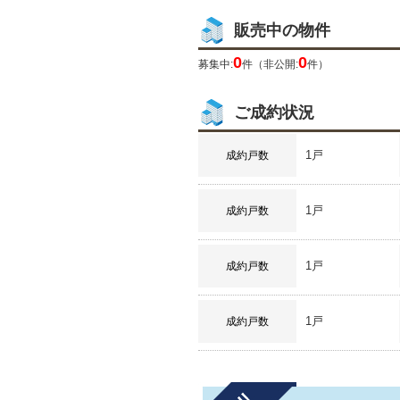
販売中の物件
0
0
募集中:
件（非公開:
件）
ご成約状況
1戸
成約戸数
1戸
成約戸数
1戸
成約戸数
1戸
成約戸数