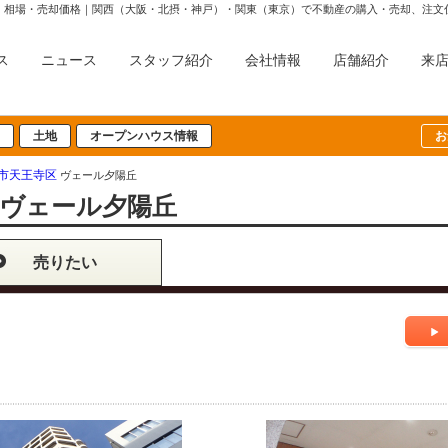
・相場・売却価格｜関西（大阪・北摂・神戸）・関東（東京）で不動産の購入・売却、注文
ス
ニュース
スタッフ紹介
会社情報
店舗紹介
来
土地
オープンハウス情報
お
市天王寺区
ヴェール夕陽丘
ヴェール夕陽丘
売りたい