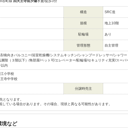
tro谷町線
四天王寺前夕陽ヶ丘
/徒歩3分
構造
SRC造
規模
地上10階
駐輪場
あり
管理形態
自主管理
済/南向きバルコニー/浴室乾燥機/システムキッチン/シャンプードレッサー/シャワー
低層階（３階以下）/角部屋/ペット可/エレベーター/駐輪場/セキュリティ充実/スーパー
分以内
大江小学校
天王寺中学校
分譲時売主
先となります。
載している場合があります。その場合、現状と異なる可能性があります。
環境など