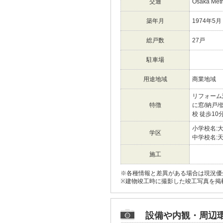
交通
Osaka Me
築年月
1974年5月
総戸数
27戸
駐車場
用途地域
商業地域
リフォーム
特徴
に窓/納戸/
校 徒歩10
小学校名:
学区
中学校名:
施工
※各種情報と差異がある場合は現況優
※建物竣工時に撮影した竣工写真を掲
設備や内観・周辺