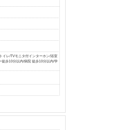
トイレ/TVモニタ付インターホン/浴室
徒歩10分以内/病院 徒歩10分以内/学