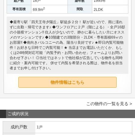
16戸
1995年
総戸数
築年数
2
専有面積
間取
69.9m
2LDK
◆最寄り駅「四天王寺夕陽丘」駅徒歩２分！ 駅が近いので、雨に濡れ
ずに出勤・帰宅できます♪ ◆ワンフロアに２戸（階による）・全戸16邸
の小規模マンション!! 住人が少ないので、静かに暮らしたい方にオスス
メのマンションです♪ ◆10階建ての3階部分・2LDK・専有面積69㎡の
お部屋!! ◆南向きバルコニーの為、陽当り良好です♪ ★即日内覧可能物
件！お好きな日時でご内覧可能！★ 当店までお電話いただくか、もし
くは24時間対応可能「内覧予約・お問い合わせ」フォームよりお問い
合わせ下さい！ ◎当社ではネットで他社様が広告している物件も同時
に紹介・案内可能です。 併せて内覧を希望される際は、物件名を担当
者までお申し付け下さい。
物件情報はこちら
この物件の一覧を見る >
ご成約状況
成約戸数
1戸