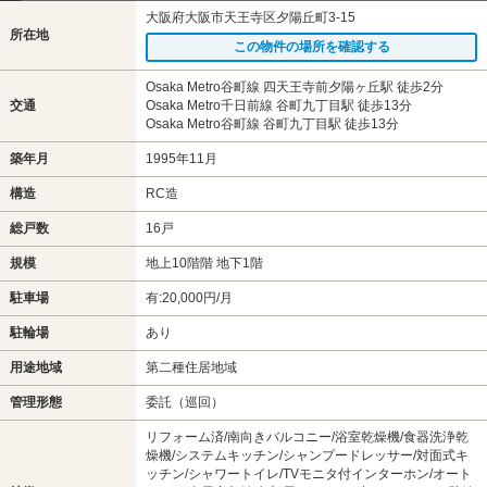
大阪府大阪市天王寺区夕陽丘町3-15
所在地
この物件の場所を確認する
Osaka Metro谷町線 四天王寺前夕陽ヶ丘駅 徒歩2分
交通
Osaka Metro千日前線 谷町九丁目駅 徒歩13分
Osaka Metro谷町線 谷町九丁目駅 徒歩13分
築年月
1995年11月
構造
RC造
総戸数
16戸
規模
地上10階階 地下1階
駐車場
有:20,000円/月
駐輪場
あり
用途地域
第二種住居地域
管理形態
委託（巡回）
リフォーム済/南向きバルコニー/浴室乾燥機/食器洗浄乾
燥機/システムキッチン/シャンプードレッサー/対面式キ
ッチン/シャワートイレ/TVモニタ付インターホン/オート