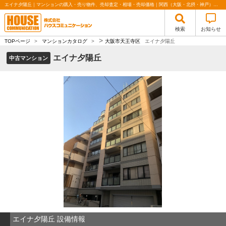
エイナ夕陽丘｜マンションの購入・売り物件、売却査定・相場・売却価格｜関西（大阪・北摂・神戸）・関東（東京）で不動産の購入・売却、注文住宅、リノベーションの事なら株式会社ハウスコミュニケーション
検索
お知らせ
>
TOPページ
>
マンションカタログ
>
大阪市天王寺区
エイナ夕陽丘
エイナ夕陽丘
中古マンション
エイナ夕陽丘 設備情報