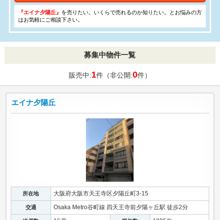
『エイナ夕陽丘』
を売りたい。いくらで売れるのか知りたい。とお悩みの方
はお気軽にご相談下さい。
募集中物件一覧
1
0
販売中:
件（非公開:
件）
エイナ夕陽丘
大阪府大阪市天王寺区夕陽丘町3-15
所在地
Osaka Metro谷町線 四天王寺前夕陽ヶ丘駅 徒歩2分
交通