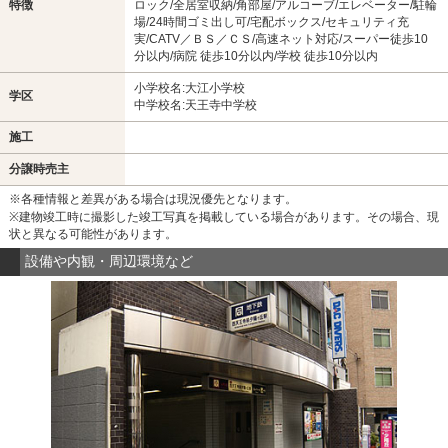
特徴
ロック/全居室収納/角部屋/アルコーブ/エレベーター/駐輪
場/24時間ゴミ出し可/宅配ボックス/セキュリティ充
実/CATV／ＢＳ／ＣＳ/高速ネット対応/スーパー徒歩10
分以内/病院 徒歩10分以内/学校 徒歩10分以内
小学校名:大江小学校
学区
中学校名:天王寺中学校
施工
分譲時売主
※各種情報と差異がある場合は現況優先となります。
※建物竣工時に撮影した竣工写真を掲載している場合があります。その場合、現
状と異なる可能性があります。
設備や内観・周辺環境など