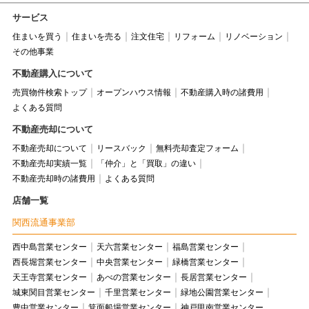
サービス
住まいを買う
住まいを売る
注文住宅
リフォーム
リノベーション
その他事業
不動産購入について
売買物件検索トップ
オープンハウス情報
不動産購入時の諸費用
よくある質問
不動産売却について
不動産売却について
リースバック
無料売却査定フォーム
不動産売却実績一覧
「仲介」と「買取」の違い
不動産売却時の諸費用
よくある質問
店舗一覧
関西流通事業部
西中島営業センター
天六営業センター
福島営業センター
西長堀営業センター
中央営業センター
緑橋営業センター
天王寺営業センター
あべの営業センター
長居営業センター
城東関目営業センター
千里営業センター
緑地公園営業センター
豊中営業センター
箕面船場営業センター
神戸甲南営業センター