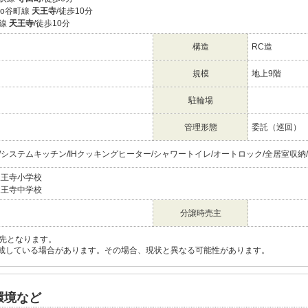
tro谷町線
天王寺
/徒歩10分
本線
天王寺
/徒歩10分
構造
RC造
規模
地上9階
駐輪場
管理形態
委託（巡回）
/システムキッチン/IHクッキングヒーター/シャワートイレ/オートロック/全居室収納
天王寺小学校
天王寺中学校
分譲時売主
先となります。
載している場合があります。その場合、現状と異なる可能性があります。
環境など