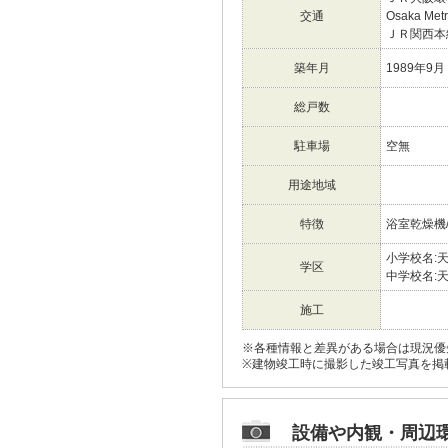
交通
Osaka Me
ＪＲ関西
築年月
1989年9月
総戸数
駐車場
空無
用途地域
特徴
浴室乾燥機
小学校名:
学区
中学校名:
施工
※各種情報と差異がある場合は現況優
※建物竣工時に撮影した竣工写真を掲
設備や内観・周辺