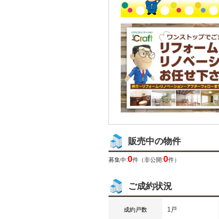
販売中の物件
0
0
募集中:
件（非公開:
件）
ご成約状況
1戸
成約戸数