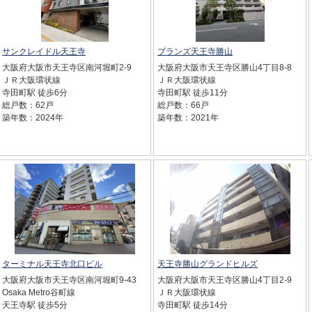
サンクレイドル天王寺
ブランズ天王寺勝山
大阪府大阪市天王寺区南河堀町2-9
大阪府大阪市天王寺区勝山4丁目8-8
ＪＲ大阪環状線
ＪＲ大阪環状線
寺田町駅 徒歩6分
寺田町駅 徒歩11分
総戸数：62戸
総戸数：66戸
築年数：2024年
築年数：2021年
ターミナル天王寺北口ビル
天王寺勝山グランドヒルズ
大阪府大阪市天王寺区南河堀町9-43
大阪府大阪市天王寺区勝山4丁目2-9
Osaka Metro谷町線
ＪＲ大阪環状線
天王寺駅 徒歩5分
寺田町駅 徒歩14分