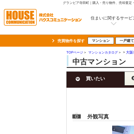
グランピア寺田町｜購入・売り物件、売却査定
住まいに関するサービ
売買物件を探す
マンション
一戸建て
>
大阪
TOPページ
>
マンションカタログ
>
中古マンション 
買いたい
外観写真