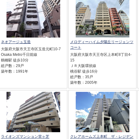
ネオアージュ玉造
メロディーハイム夕陽丘リージェンツ
コート
大阪府大阪市天王寺区玉造元町10-7
Osaka Metro千日前線
大阪府大阪市天王寺区上本町8丁目4-
鶴橋駅 徒歩10分
15
総戸数：29戸
ＪＲ大阪環状線
築年数：1991年
桃谷駅 徒歩16分
総戸数：35戸
築年数：2005年
ライオンズマンション堂ヶ芝
クレアホームズ上本町 ザ・レジデン