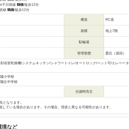
etro千日前線
鶴橋
/徒歩12分
環状線
鶴橋
/徒歩12分
構造
RC造
規模
地上7階
駐輪場
管理形態
委託（巡回）
済/浴室乾燥機/システムキッチン/シャワートイレ/オートロック/ペット可/エレベーター/
桃陽小学校
夕陽丘中学校
分譲時売主
先となります。
載している場合があります。その場合、現状と異なる可能性があります。
環境など