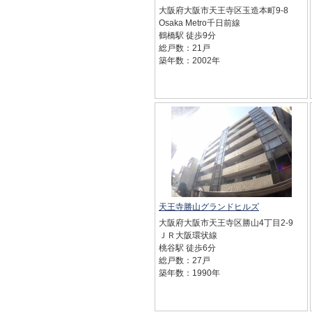
大阪府大阪市天王寺区玉造本町9-8
Osaka Metro千日前線
鶴橋駅 徒歩9分
総戸数：21戸
築年数：2002年
天王寺勝山グランドヒルズ
大阪府大阪市天王寺区勝山4丁目2-9
ＪＲ大阪環状線
桃谷駅 徒歩6分
総戸数：27戸
築年数：1990年