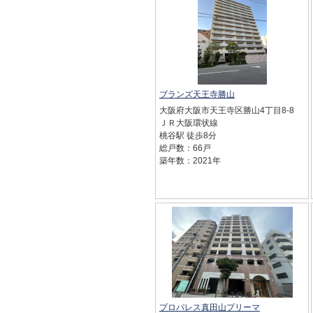
ブランズ天王寺勝山
大阪府大阪市天王寺区勝山4丁目8-8
ＪＲ大阪環状線
桃谷駅 徒歩8分
総戸数：66戸
築年数：2021年
プロパレス真田山プリーマ