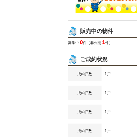
販売中の物件
0
1
募集中:
件（非公開:
件）
ご成約状況
1戸
成約戸数
1戸
成約戸数
1戸
成約戸数
1戸
成約戸数