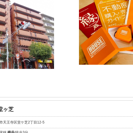
堂ヶ芝
市天王寺区堂ケ芝2丁目12-5
環状線
桃谷
/徒歩3分