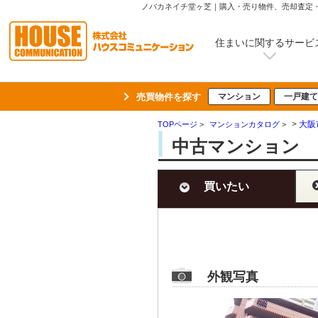
ノバカネイチ堂ヶ芝｜購入・売り物件、売却査定
住まいに関するサービ
売買物件を探す
マンション
一戸建て
>
大阪
TOPページ
>
マンションカタログ
>
中古マンション 
買いたい
外観写真