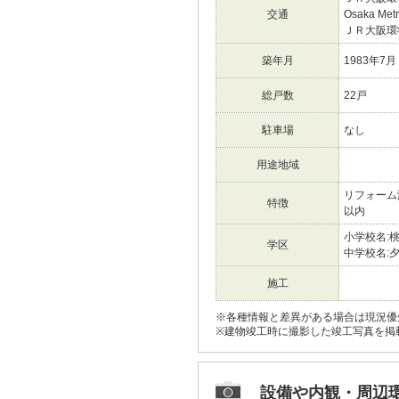
交通
Osaka M
ＪＲ大阪
築年月
1983年7月
総戸数
22戸
駐車場
なし
用途地域
リフォーム
特徴
以内
小学校名:
学区
中学校名:
施工
※各種情報と差異がある場合は現況優
※建物竣工時に撮影した竣工写真を掲
設備や内観・周辺