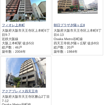
フィオレ上本町
朝日プラザ夕陽ヶ丘Ⅱ
大阪府大阪市天王寺区上本町6丁
大阪府大阪市天王寺区上本町8丁
目9-7
目4-13
近鉄大阪線
Osaka Metro谷町線
大阪上本町駅 徒歩5分
四天王寺前夕陽ヶ丘駅 徒歩8分
総戸数：46戸
総戸数：20戸
築年数：2004年
築年数：1984年
アクアプレイス四天王寺
大阪府大阪市天王寺区勝山2丁目
7-12
Osaka Metro谷町線