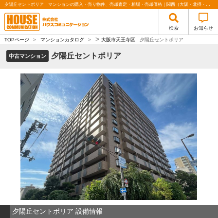
夕陽丘セントポリア｜マンションの購入・売り物件、売却査定・相場・売却価格｜関西（大阪・北摂・神戸）・関東（東京）で不動産の購入・売却、注文住宅、リノベーションの事なら株式会社ハウスコミュニケーション
検索
お知らせ
>
TOPページ
>
マンションカタログ
>
大阪市天王寺区
夕陽丘セントポリア
夕陽丘セントポリア
中古マンション
夕陽丘セントポリア 設備情報