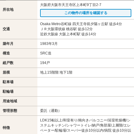
大阪府大阪市天王寺区上本町9丁目2-7
所在地
この物件の場所を確認する
Osaka Metro谷町線 四天王寺前夕陽ヶ丘駅 徒歩4分
交通
ＪＲ大阪環状線 桃谷駅 徒歩12分
近鉄大阪線 大阪上本町駅 徒歩14分
築年月
1983年3月
構造
SRC造
総戸数
194戸
規模
地上15階階 地下1階
駐車場
駐輪場
用途地域
管理形態
委託（通勤）
LDK15帖以上/和室有り/南向きバルコニー/浴室乾燥機/シ
ステムキッチン/シャワートイレ/納戸/角部屋/上層階/エレ
特徴
ベーター/駐輪場/スーパー徒歩10分以内/病院 徒歩10分以