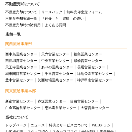
不動産売却について
不動産売却について
リースバック
無料売却査定フォーム
不動産売却実績一覧
「仲介」と「買取」の違い
不動産売却時の諸費用
よくある質問
店舗一覧
関西流通事業部
西中島営業センター
天六営業センター
福島営業センター
西長堀営業センター
中央営業センター
緑橋営業センター
天王寺営業センター
あべの営業センター
長居営業センター
城東関目営業センター
千里営業センター
緑地公園営業センター
豊中営業センター
箕面船場営業センター
神戸甲南営業センター
関東流通事業本部
新宿営業センター
赤坂営業センター
目白営業センター
白金高輪営業センター
恵比寿営業センター
大森営業センター
当社について
トップページ
ニュース
特典とサービスについて
WEBチラシ
お客様の声
スタッフ紹介
スタッフブログ
会社情報
店舗紹介