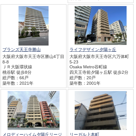
ブランズ天王寺勝山
ライフデザイン夕陽ヶ丘
大阪府大阪市天王寺区勝山4丁目
大阪府大阪市天王寺区六万体町
8-8
5-23
ＪＲ大阪環状線
Osaka Metro谷町線
桃谷駅 徒歩8分
四天王寺前夕陽ヶ丘駅 徒歩2分
総戸数：66戸
総戸数：20戸
築年数：2021年
築年数：2001年
メロディーハイム夕陽丘リージ
リーガル上本町