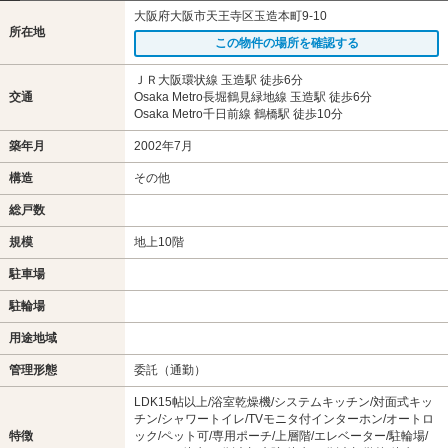
大阪府大阪市天王寺区玉造本町9-10
所在地
この物件の場所を確認する
ＪＲ大阪環状線 玉造駅 徒歩6分
交通
Osaka Metro長堀鶴見緑地線 玉造駅 徒歩6分
Osaka Metro千日前線 鶴橋駅 徒歩10分
築年月
2002年7月
構造
その他
総戸数
規模
地上10階
駐車場
駐輪場
用途地域
管理形態
委託（通勤）
LDK15帖以上/浴室乾燥機/システムキッチン/対面式キッ
チン/シャワートイレ/TVモニタ付インターホン/オートロ
特徴
ック/ペット可/専用ポーチ/上層階/エレベーター/駐輪場/