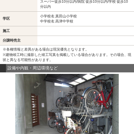
スーパー徒歩10分以内/病院 徒歩10分以内/学校 徒歩10
分以内
小学校名:真田山小学校
学区
中学校名:高津中学校
施工
分譲時売主
※各種情報と差異がある場合は現況優先となります。
※建物竣工時に撮影した竣工写真を掲載している場合があります。その場合、現
状と異なる可能性があります。
設備や内観・周辺環境など