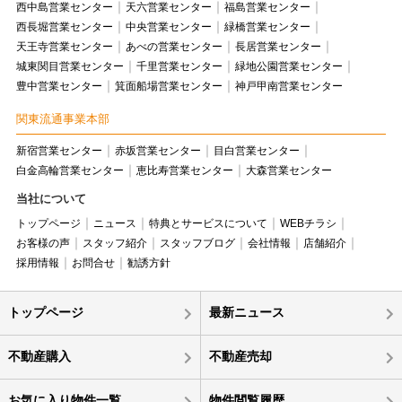
西中島営業センター
天六営業センター
福島営業センター
西長堀営業センター
中央営業センター
緑橋営業センター
天王寺営業センター
あべの営業センター
長居営業センター
城東関目営業センター
千里営業センター
緑地公園営業センター
豊中営業センター
箕面船場営業センター
神戸甲南営業センター
関東流通事業本部
新宿営業センター
赤坂営業センター
目白営業センター
白金高輪営業センター
恵比寿営業センター
大森営業センター
当社について
トップページ
ニュース
特典とサービスについて
WEBチラシ
お客様の声
スタッフ紹介
スタッフブログ
会社情報
店舗紹介
採用情報
お問合せ
勧誘方針
トップページ
最新ニュース
不動産購入
不動産売却
お気に入り物件一覧
物件閲覧履歴