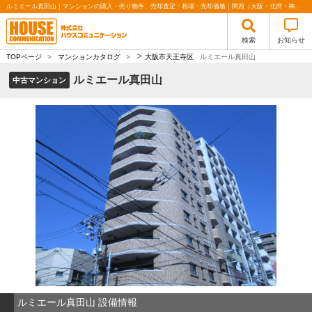
ルミエール真田山｜マンションの購入・売り物件、売却査定・相場・売却価格｜関西（大阪・北摂・神戸）・関東（東京）で不動産の購入・売却、注文住宅、リノベーションの事なら株式会社ハウスコミュニケーション
検索
お知らせ
>
TOPページ
>
マンションカタログ
>
大阪市天王寺区
ルミエール真田山
ルミエール真田山
中古マンション
ルミエール真田山 設備情報