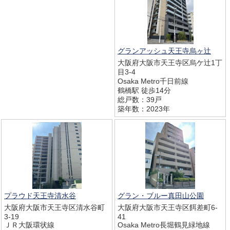
グランアッシュ天王寺烏ヶ辻
大阪府大阪市天王寺区烏ケ辻1丁
目3-4
Osaka Metro千日前線
鶴橋駅 徒歩14分
総戸数：39戸
築年数：2023年
プラウド天王寺清水谷
グラン・ブルー真田山公園
大阪府大阪市天王寺区清水谷町
大阪府大阪市天王寺区餌差町6-
3-19
41
ＪＲ大阪環状線
Osaka Metro長堀鶴見緑地線