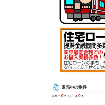
販売中の物件
0
0
募集中:
件（非公開:
件）