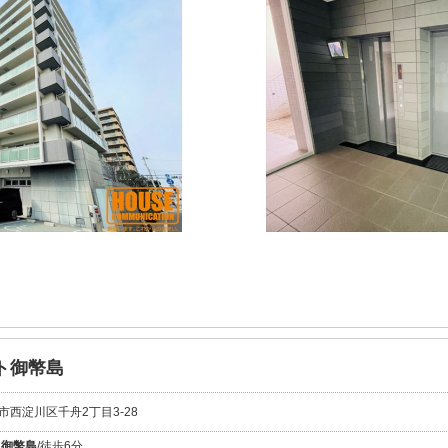
ト御幣島
市西淀川区千舟2丁目3-28
線
御幣島
/徒歩6分