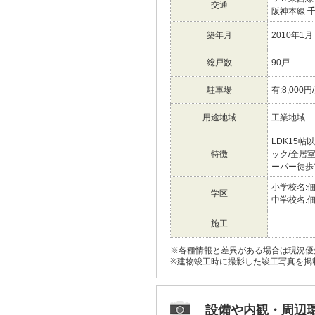
交通
阪神本線
築年月
2010年1月
総戸数
90戸
駐車場
有:8,000円
用途地域
工業地域
LDK15
特徴
ック/全居
ーパー徒歩1
小学校名:
学区
中学校名:
施工
※各種情報と差異がある場合は現況優
※建物竣工時に撮影した竣工写真を掲
設備や内観・周辺