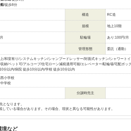
千船
/徒歩8分
構造
RC造
規模
地上10階
/月
駐輪場
あり:100円/月
管理形態
委託（通勤）
帖以上/和室有り/システムキッチン/シャンプードレッサー/対面式キッチン/シャワートイ
室収納/ペット可/アルコーブ/住宅ローン減税適用可能/エレベーター/駐輪場/宅配ボッ
0分以内/病院 徒歩10分以内/学校 徒歩10分以内
佃西小学校
佃中学校
分譲時売主
先となります。
載している場合があります。その場合、現状と異なる可能性があります。
環境など