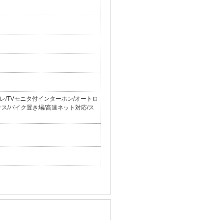
レ/TVモニタ付インターホン/オートロ
クス/バイク置き場/高速ネット対応/ス