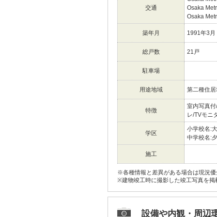
交通
Osaka M
Osaka Me
築年月
1991年3月
総戸数
21戸
駐車場
用途地域
第二種住居
室内写真付
特徴
レ/TVモ
小学校名:
学区
中学校名:
施工
※各種情報と差異がある場合は現況優
※建物竣工時に撮影した竣工写真を掲
設備や内観・周辺