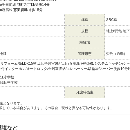
etro千日前線
谷町九丁目
/徒歩14分
tro堺筋線
恵美須町
/徒歩15分
構造
SRC造
規模
地上8階階 地下
駐輪場
地域
管理形態
委託（通勤）
/リフォーム済/LDK15帖以上/全居室6帖以上 /食器洗浄乾燥機/システムキッチン/
ニタ付インターホン/オートロック/全居室収納/エレベーター/駐輪場/スーパー徒歩10分
大江小学校
夕陽丘中学校
分譲時売主
先となります。
載している場合があります。その場合、現状と異なる可能性があります。
環境など