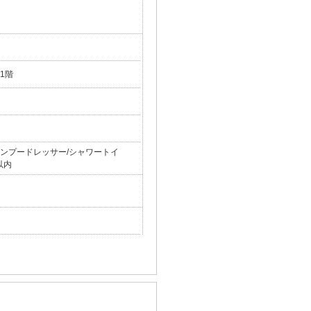
1階
シャンプードレッサー/シャワートイ
以内