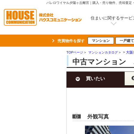
パレロワイヤル夕陽ヶ丘離宮｜購入・売り物件、売却査定
住まいに関するサービ
売買物件を探す
マンション
一戸建て
>
大阪
TOPページ
>
マンションカタログ
>
中古マンション 
買いたい
外観写真