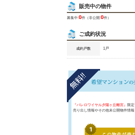
販売中の物件
0
0
募集中:
件（非公開:
件）
ご成約状況
1戸
成約戸数
『パレロワイヤル夕陽ヶ丘離宮』
限定
売り出し情報やその他未公開物件情報