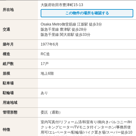
大阪府吹田市豊津町15-13
所在地
この物件の場所を確認する
Osaka Metro御堂筋線 江坂駅 徒歩3分
交通
阪急千里線 豊津駅 徒歩28分
阪急千里線 関大前駅 徒歩33分
築年月
1977年6月
構造
RC造
総戸数
17戸
規模
地上6階
駐車場
駐輪場
あり
用途地域
管理形態
委託（通勤）
室内写真付/リフォーム済/和室有り/南向きバルコニー/IH
クッキングヒーター/TVモニタ付インターホン/事務所使
特徴
用可/エレベーター/駐輪場/バイク置き場/スーパー徒歩10