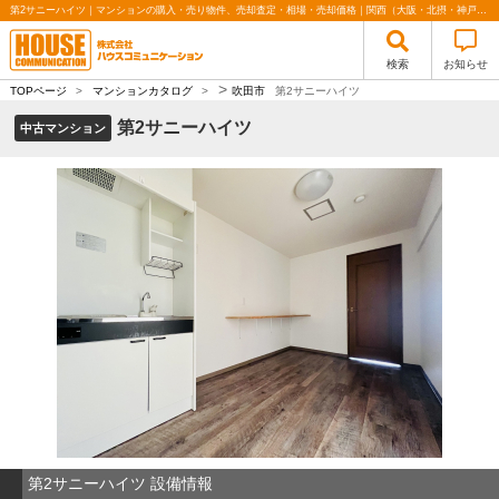
第2サニーハイツ｜マンションの購入・売り物件、売却査定・相場・売却価格｜関西（大阪・北摂・神戸）・関東（東京）で不動産の購入・売却、注文住宅、リノベーションの事なら株式会社ハウスコミュニケーション
検索
お知らせ
>
TOPページ
>
マンションカタログ
>
吹田市
第2サニーハイツ
第2サニーハイツ
中古マンション
第2サニーハイツ 設備情報