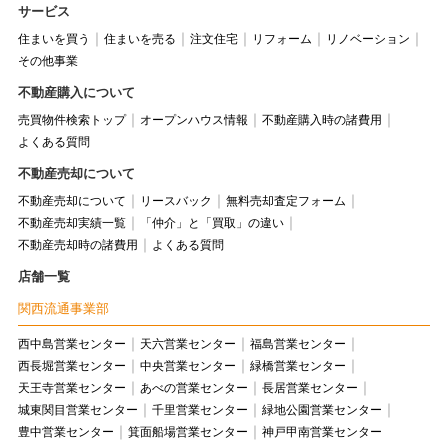
サービス
住まいを買う
住まいを売る
注文住宅
リフォーム
リノベーション
その他事業
不動産購入について
売買物件検索トップ
オープンハウス情報
不動産購入時の諸費用
よくある質問
不動産売却について
不動産売却について
リースバック
無料売却査定フォーム
不動産売却実績一覧
「仲介」と「買取」の違い
不動産売却時の諸費用
よくある質問
店舗一覧
関西流通事業部
西中島営業センター
天六営業センター
福島営業センター
西長堀営業センター
中央営業センター
緑橋営業センター
天王寺営業センター
あべの営業センター
長居営業センター
城東関目営業センター
千里営業センター
緑地公園営業センター
豊中営業センター
箕面船場営業センター
神戸甲南営業センター