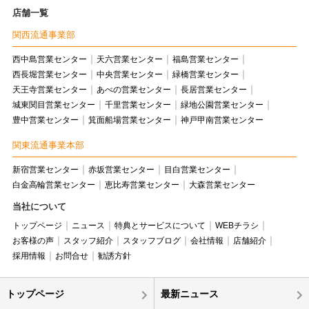
店舗一覧
関西流通事業部
西中島営業センター
天六営業センター
福島営業センター
西長堀営業センター
中央営業センター
緑橋営業センター
天王寺営業センター
あべの営業センター
長居営業センター
城東関目営業センター
千里営業センター
緑地公園営業センター
豊中営業センター
箕面船場営業センター
神戸甲南営業センター
関東流通事業本部
新宿営業センター
赤坂営業センター
目白営業センター
白金高輪営業センター
恵比寿営業センター
大森営業センター
当社について
トップページ
ニュース
特典とサービスについて
WEBチラシ
お客様の声
スタッフ紹介
スタッフブログ
会社情報
店舗紹介
採用情報
お問合せ
勧誘方針
トップページ
最新ニュース