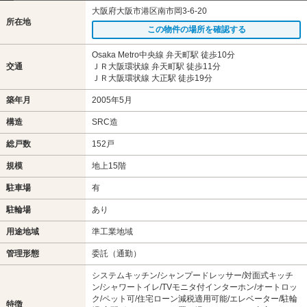
大阪府大阪市港区南市岡3-6-20
所在地
この物件の場所を確認する
Osaka Metro中央線 弁天町駅 徒歩10分
交通
ＪＲ大阪環状線 弁天町駅 徒歩11分
ＪＲ大阪環状線 大正駅 徒歩19分
築年月
2005年5月
構造
SRC造
総戸数
152戸
規模
地上15階
駐車場
有
駐輪場
あり
用途地域
準工業地域
管理形態
委託（通勤）
システムキッチン/シャンプードレッサー/対面式キッチ
ン/シャワートイレ/TVモニタ付インターホン/オートロッ
ク/ペット可/住宅ローン減税適用可能/エレベーター/駐輪
特徴