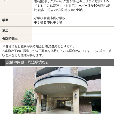
場/宅配ボックス/バイク置き場/セキュリティ充実/CATV
／ＢＳ／ＣＳ/高速ネット対応/スーパー徒歩10分以内/病
院 徒歩10分以内/学校 徒歩10分以内
小学校名:南市岡小学校
学区
中学校名:市岡中学校
施工
分譲時売主
※各種情報と差異がある場合は現況優先となります。
※建物竣工時に撮影した竣工写真を掲載している場合があります。その場合、現
状と異なる可能性があります。
設備や内観・周辺環境など