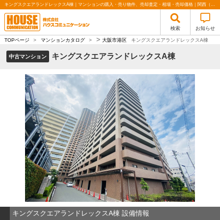
キングスクエアランドレックスA棟｜マンションの購入・売り物件、売却査定・相場・売却価格｜関西（大阪・北摂・神戸）・関東（東京）で不動産の購入・売却、注文住宅、リノベーションの事なら株式会社ハウスコミュニケーション
検索
お知らせ
>
TOPページ
>
マンションカタログ
>
大阪市港区
キングスクエアランドレックスA棟
キングスクエアランドレックスA棟
中古マンション
キングスクエアランドレックスA棟 設備情報