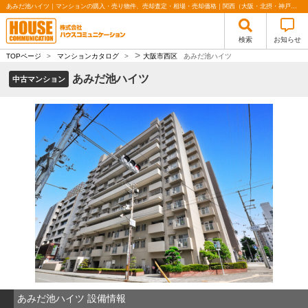
あみだ池ハイツ｜マンションの購入・売り物件、売却査定・相場・売却価格｜関西（大阪・北摂・神戸）・関東（東京）で不動産の購入・売却、注文住宅、リノベーションの事なら株式会社ハウスコミュニケーション
検索
お知らせ
>
TOPページ
>
マンションカタログ
>
大阪市西区
あみだ池ハイツ
あみだ池ハイツ
中古マンション
あみだ池ハイツ 設備情報