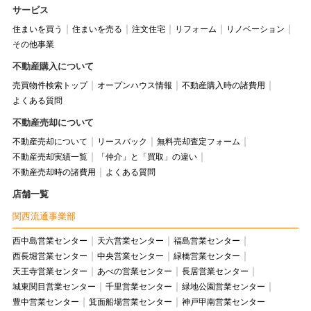
サービス
住まいを買う
住まいを売る
注文住宅
リフォーム
リノベーション
その他事業
不動産購入について
売買物件検索トップ
オープンハウス情報
不動産購入時の諸費用
よくある質問
不動産売却について
不動産売却について
リースバック
無料売却査定フォーム
不動産売却実績一覧
「仲介」と「買取」の違い
不動産売却時の諸費用
よくある質問
店舗一覧
関西流通事業部
西中島営業センター
天六営業センター
福島営業センター
西長堀営業センター
中央営業センター
緑橋営業センター
天王寺営業センター
あべの営業センター
長居営業センター
城東関目営業センター
千里営業センター
緑地公園営業センター
豊中営業センター
箕面船場営業センター
神戸甲南営業センター