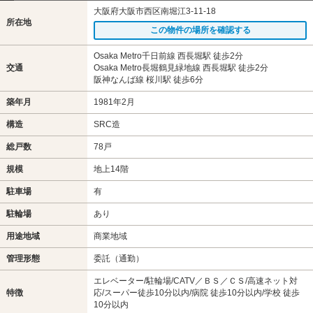
大阪府大阪市西区南堀江3-11-18
所在地
この物件の場所を確認する
Osaka Metro千日前線 西長堀駅 徒歩2分
交通
Osaka Metro長堀鶴見緑地線 西長堀駅 徒歩2分
阪神なんば線 桜川駅 徒歩6分
築年月
1981年2月
構造
SRC造
総戸数
78戸
規模
地上14階
駐車場
有
駐輪場
あり
用途地域
商業地域
管理形態
委託（通勤）
エレベーター/駐輪場/CATV／ＢＳ／ＣＳ/高速ネット対
特徴
応/スーパー徒歩10分以内/病院 徒歩10分以内/学校 徒歩
10分以内