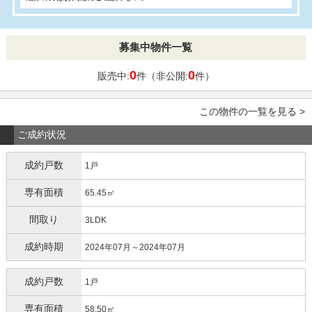
募集中物件一覧
0
0
販売中:
件（非公開:
件）
この物件の一覧を見る >
ご成約状況
成約戸数
1戸
専有面積
65.45㎡
間取り
3LDK
成約時期
2024年07月～2024年07月
成約戸数
1戸
専有面積
58.50㎡