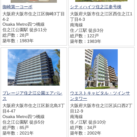
御崎第一コーポ
シティハイツ住之江参号棟
大阪府大阪市住之江区御崎3丁目
大阪府大阪市住之江区西住之江1
4-2
丁目4-3
Osaka Metro四つ橋線
南海線
住之江公園駅 徒歩11分
住ノ江駅 徒歩3分
総戸数：28戸
総戸数：122戸
築年数：1983年
築年数：1983年
プレージア住之江公園エアパレ
ウエストキャピタル・ツインサ
ス
ンタワー
大阪府大阪市住之江区新北島3丁
大阪府大阪市住之江区浜口西2丁
目4-47
目12-9
Osaka Metro四つ橋線
南海線
住之江公園駅 徒歩5分
住ノ江駅 徒歩10分
総戸数：85戸
総戸数：34戸
築年数：2021年
築年数：2002年