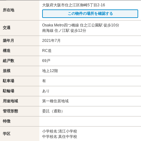
大阪府大阪市住之江区御崎5丁目2-16
所在地
この物件の場所を確認する
Osaka Metro四つ橋線 住之江公園駅 徒歩10分
交通
南海線 住ノ江駅 徒歩12分
築年月
2021年7月
構造
RC造
総戸数
69戸
規模
地上12階
駐車場
有
駐輪場
あり
用途地域
第一種住居地域
管理形態
委託（通勤）
特徴
小学校名:清江小学校
学区
中学校名:真住中学校