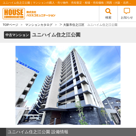
ユニハイム住之江公園｜マンションの購入・売り物件、売却査定・相場・売却価格｜関西（大阪・北摂・神戸）・関東（東京）で不動産の購入・売却、注文住宅、リノベーションの事なら株式会社ハウスコミュニケーション
検索
お知らせ
>
TOPページ
>
マンションカタログ
>
大阪市住之江区
ユニハイム住之江公園
ユニハイム住之江公園
中古マンション
ユニハイム住之江公園 設備情報