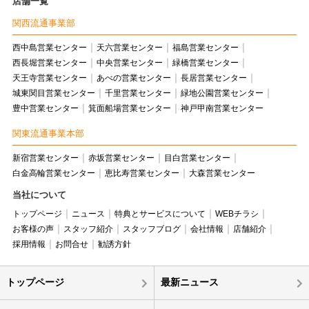
店舗一覧
関西流通事業部
西中島営業センター
天六営業センター
福島営業センター
西長堀営業センター
中央営業センター
緑橋営業センター
天王寺営業センター
あべの営業センター
長居営業センター
城東関目営業センター
千里営業センター
緑地公園営業センター
豊中営業センター
箕面船場営業センター
神戸甲南営業センター
関東流通事業本部
新宿営業センター
赤坂営業センター
目白営業センター
白金高輪営業センター
恵比寿営業センター
大森営業センター
当社について
トップページ
ニュース
特典とサービスについて
WEBチラシ
お客様の声
スタッフ紹介
スタッフブログ
会社情報
店舗紹介
採用情報
お問合せ
勧誘方針
トップページ
最新ニュース