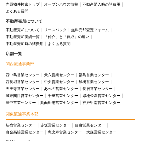
売買物件検索トップ
オープンハウス情報
不動産購入時の諸費用
よくある質問
不動産売却について
不動産売却について
リースバック
無料売却査定フォーム
不動産売却実績一覧
「仲介」と「買取」の違い
不動産売却時の諸費用
よくある質問
店舗一覧
関西流通事業部
西中島営業センター
天六営業センター
福島営業センター
西長堀営業センター
中央営業センター
緑橋営業センター
天王寺営業センター
あべの営業センター
長居営業センター
城東関目営業センター
千里営業センター
緑地公園営業センター
豊中営業センター
箕面船場営業センター
神戸甲南営業センター
関東流通事業本部
新宿営業センター
赤坂営業センター
目白営業センター
白金高輪営業センター
恵比寿営業センター
大森営業センター