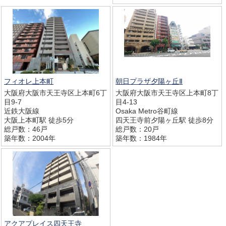
フィオレ上本町
朝日プラザ夕陽ヶ丘Ⅱ
大阪府大阪市天王寺区上本町6丁
大阪府大阪市天王寺区上本町8丁
目9-7
目4-13
近鉄大阪線
Osaka Metro谷町線
大阪上本町駅 徒歩5分
四天王寺前夕陽ヶ丘駅 徒歩8分
総戸数：46戸
総戸数：20戸
築年数：2004年
築年数：1984年
アクアプレイス四天王寺