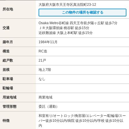
大阪府大阪市天王寺区真法院町23-12
所在地
この物件の場所を確認する
Osaka Metro谷町線 四天王寺前夕陽ヶ丘駅 徒歩7分
交通
ＪＲ大阪環状線 桃谷駅 徒歩15分
近鉄難波線 大阪上本町駅 徒歩15分
築年月
1984年11月
構造
RC造
総戸数
21戸
規模
地上7階
駐車場
なし
駐輪場
用途地域
商業地域
管理形態
委託（通勤）
和室有り/オートロック/角部屋/エレベーター/駐輪場/スー
特徴
パー徒歩10分以内/病院 徒歩10分以内/学校 徒歩10分以
内