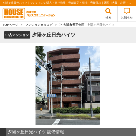
夕陽ヶ丘日光ハイツ｜マンションの購入・売り物件、売却査定・相場・売却価格｜関西（大阪・北摂・神戸）・関東（東京）で不動産の購入・売却、注文住宅、リノベーションの事なら株式会社ハウスコミュニケーション
検索
お知らせ
>
TOPページ
>
マンションカタログ
>
大阪市天王寺区
夕陽ヶ丘日光ハイツ
夕陽ヶ丘日光ハイツ
中古マンション
夕陽ヶ丘日光ハイツ 設備情報