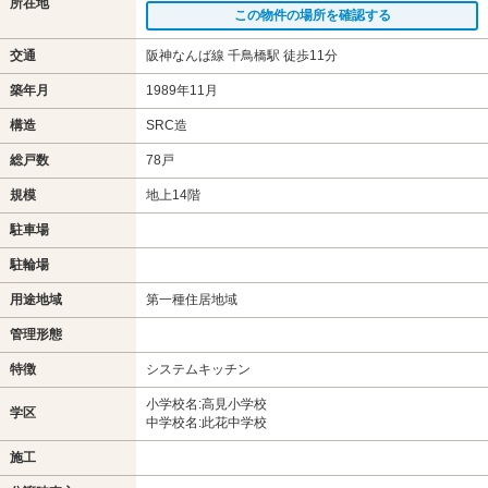
所在地
この物件の場所を確認する
交通
阪神なんば線 千鳥橋駅 徒歩11分
築年月
1989年11月
構造
SRC造
総戸数
78戸
規模
地上14階
駐車場
駐輪場
用途地域
第一種住居地域
管理形態
特徴
システムキッチン
小学校名:高見小学校
学区
中学校名:此花中学校
施工