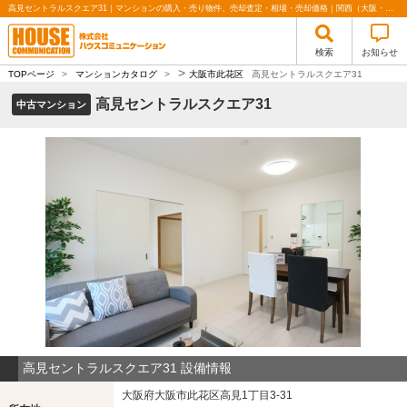
高見セントラルスクエア31｜マンションの購入・売り物件、売却査定・相場・売却価格｜関西（大阪・北摂・神戸）・関東（東京）で不動産の購入・売却、注文住宅、リノベーションの事なら株式会社ハウスコミュニケーション
検索
お知らせ
>
TOPページ
>
マンションカタログ
>
大阪市此花区
高見セントラルスクエア31
高見セントラルスクエア31
中古マンション
高見セントラルスクエア31 設備情報
大阪府大阪市此花区高見1丁目3-31