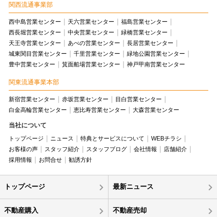
関西流通事業部
西中島営業センター
天六営業センター
福島営業センター
西長堀営業センター
中央営業センター
緑橋営業センター
天王寺営業センター
あべの営業センター
長居営業センター
城東関目営業センター
千里営業センター
緑地公園営業センター
豊中営業センター
箕面船場営業センター
神戸甲南営業センター
関東流通事業本部
新宿営業センター
赤坂営業センター
目白営業センター
白金高輪営業センター
恵比寿営業センター
大森営業センター
当社について
トップページ
ニュース
特典とサービスについて
WEBチラシ
お客様の声
スタッフ紹介
スタッフブログ
会社情報
店舗紹介
採用情報
お問合せ
勧誘方針
トップページ
最新ニュース
不動産購入
不動産売却