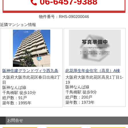
06-6457-9388
物件番号：RHS-090200046
近隣マンション情報
阪神住建グランドヴィラ西九条
此花厚生年金住宅（高見）A棟
大阪府大阪市此花区春日出南2丁
大阪府大阪市此花区高見1丁目1-
目
19
阪神なんば線
阪神なんば線
千鳥橋駅 徒歩9分
千鳥橋駅 徒歩10分
総戸数：200戸
総戸数：91戸
築年数：1973年
築年数：1995年
お問合せ