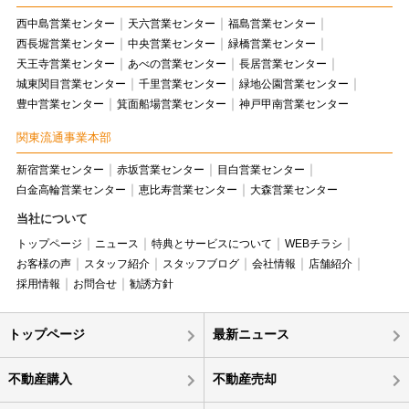
西中島営業センター
天六営業センター
福島営業センター
西長堀営業センター
中央営業センター
緑橋営業センター
天王寺営業センター
あべの営業センター
長居営業センター
城東関目営業センター
千里営業センター
緑地公園営業センター
豊中営業センター
箕面船場営業センター
神戸甲南営業センター
関東流通事業本部
新宿営業センター
赤坂営業センター
目白営業センター
白金高輪営業センター
恵比寿営業センター
大森営業センター
当社について
トップページ
ニュース
特典とサービスについて
WEBチラシ
お客様の声
スタッフ紹介
スタッフブログ
会社情報
店舗紹介
採用情報
お問合せ
勧誘方針
トップページ
最新ニュース
不動産購入
不動産売却