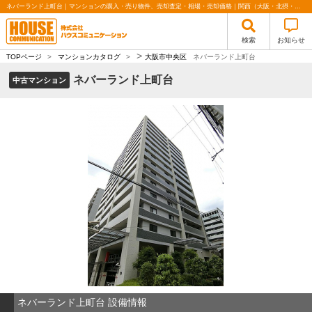
ネバーランド上町台｜マンションの購入・売り物件、売却査定・相場・売却価格｜関西（大阪・北摂・神戸）・関東（東京）で不動産の購入・売却、注文住宅、リノベーションの事なら株式会社ハウスコミュニケーション
検索
お知らせ
>
TOPページ
>
マンションカタログ
>
大阪市中央区
ネバーランド上町台
ネバーランド上町台
中古マンション
ネバーランド上町台 設備情報