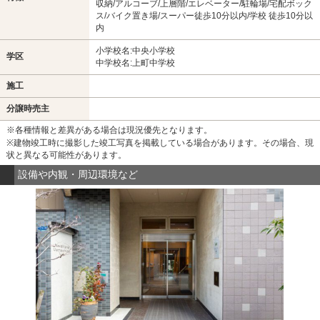
収納/アルコーブ/上層階/エレベーター/駐輪場/宅配ボック
ス/バイク置き場/スーパー徒歩10分以内/学校 徒歩10分以
内
小学校名:中央小学校
学区
中学校名:上町中学校
施工
分譲時売主
※各種情報と差異がある場合は現況優先となります。
※建物竣工時に撮影した竣工写真を掲載している場合があります。その場合、現
状と異なる可能性があります。
設備や内観・周辺環境など