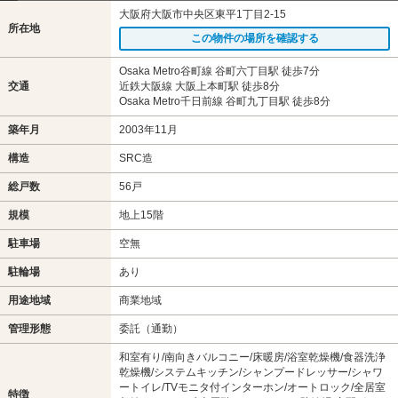
大阪府大阪市中央区東平1丁目2-15
所在地
この物件の場所を確認する
Osaka Metro谷町線 谷町六丁目駅 徒歩7分
交通
近鉄大阪線 大阪上本町駅 徒歩8分
Osaka Metro千日前線 谷町九丁目駅 徒歩8分
築年月
2003年11月
構造
SRC造
総戸数
56戸
規模
地上15階
駐車場
空無
駐輪場
あり
用途地域
商業地域
管理形態
委託（通勤）
和室有り/南向きバルコニー/床暖房/浴室乾燥機/食器洗浄
乾燥機/システムキッチン/シャンプードレッサー/シャワ
ートイレ/TVモニタ付インターホン/オートロック/全居室
特徴