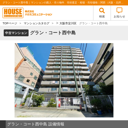
グラン・コート西中島｜マンションの購入・売り物件、売却査定・相場・売却価格｜関西（大阪・北摂・神戸）・関東（東京）で不動産の購入・売却、注文住宅、リノベーションの事なら株式会社ハウスコミュニケーション
検索
お知らせ
>
TOPページ
>
マンションカタログ
>
大阪市淀川区
グラン・コート西中島
グラン・コート西中島
中古マンション
グラン・コート西中島 設備情報