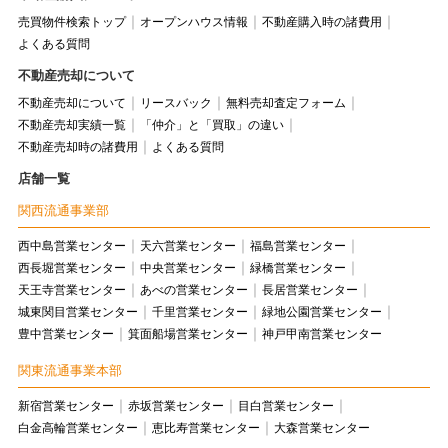
売買物件検索トップ
オープンハウス情報
不動産購入時の諸費用
よくある質問
不動産売却について
不動産売却について
リースバック
無料売却査定フォーム
不動産売却実績一覧
「仲介」と「買取」の違い
不動産売却時の諸費用
よくある質問
店舗一覧
関西流通事業部
西中島営業センター
天六営業センター
福島営業センター
西長堀営業センター
中央営業センター
緑橋営業センター
天王寺営業センター
あべの営業センター
長居営業センター
城東関目営業センター
千里営業センター
緑地公園営業センター
豊中営業センター
箕面船場営業センター
神戸甲南営業センター
関東流通事業本部
新宿営業センター
赤坂営業センター
目白営業センター
白金高輪営業センター
恵比寿営業センター
大森営業センター