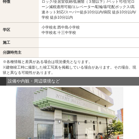
特徴
ロック/全居室収納/低層階（３階以下）/ペット可/住宅ロ
ーン減税適用可能/エレベーター/駐輪場/宅配ボックス/高
速ネット対応/スーパー徒歩10分以内/病院 徒歩10分以内/
学校 徒歩10分以内
小学校名:西中島小学校
学区
中学校名:十三中学校
施工
分譲時売主
※各種情報と差異がある場合は現況優先となります。
※建物竣工時に撮影した竣工写真を掲載している場合があります。その場合、現
状と異なる可能性があります。
設備や内観・周辺環境など