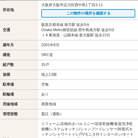
大阪府大阪市淀川区西中島1丁目3-11
所在地
この物件の場所を確認する
阪急京都本線 南方駅 徒歩5分
交通
Osaka Metro御堂筋線 西中島南方駅 徒歩5分
ＪＲ東海道・山陽本線 新大阪駅 徒歩15分
築年月
2001年8月
構造
SRC造
総戸数
35戸
規模
地上13階
駐車場
空無
駐輪場
あり
用途地域
商業地域
管理形態
委託（通勤）
リフォーム済/南向きバルコニー/浴室乾燥機/食器洗浄乾
燥機/システムキッチン/シャンプードレッサー/対面式キ
ッチン/シャワートイレ/TVモニタ付インターホン/オート