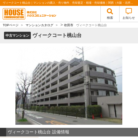
ヴィークコート桃山台｜マンションの購入・売り物件、売却査定・相場・売却価格｜関西（大阪・北摂・神戸）・関東（東京）で不動産の購入・売却、注文住宅、リノベーションの事なら株式会社ハウスコミュニケーション
検索
お知らせ
>
TOPページ
>
マンションカタログ
>
吹田市
ヴィークコート桃山台
ヴィークコート桃山台
中古マンション
ヴィークコート桃山台 設備情報