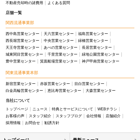
不動産売却時の諸費用
よくある質問
店舗一覧
関西流通事業部
西中島営業センター
天六営業センター
福島営業センター
西長堀営業センター
中央営業センター
緑橋営業センター
天王寺営業センター
あべの営業センター
長居営業センター
城東関目営業センター
千里営業センター
緑地公園営業センター
豊中営業センター
箕面船場営業センター
神戸甲南営業センター
関東流通事業本部
新宿営業センター
赤坂営業センター
目白営業センター
白金高輪営業センター
恵比寿営業センター
大森営業センター
当社について
トップページ
ニュース
特典とサービスについて
WEBチラシ
お客様の声
スタッフ紹介
スタッフブログ
会社情報
店舗紹介
採用情報
お問合せ
勧誘方針
トップページ
最新ニュース