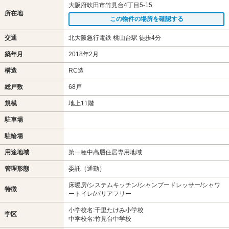
大阪府吹田市竹見台4丁目5-15
所在地
この物件の場所を確認する
交通
北大阪急行電鉄 桃山台駅 徒歩4分
築年月
2018年2月
構造
RC造
総戸数
68戸
規模
地上11階
駐車場
駐輪場
用途地域
第一種中高層住居専用地域
管理形態
委託（通勤）
床暖房/システムキッチン/シャンプードレッサー/シャワ
特徴
ートイレ/バリアフリー
小学校名:千里たけみ小学校
学区
中学校名:竹見台中学校