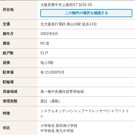
大阪府豊中市上新田4丁目30-20
所在地
この物件の場所を確認する
交通
北大阪急行電鉄 桃山台駅 徒歩13分
築年月
2002年8月
構造
RC造
総戸数
51戸
規模
地上5階
駐車場
有:15,000円/月
駐輪場
用途地域
第一種中高層住居専用地域
管理形態
委託（通勤）
システムキッチン/シャンプードレッサー/シャワートイ
特徴
レ
小学校名:新田南小学校
学区
中学校名:第九中学校