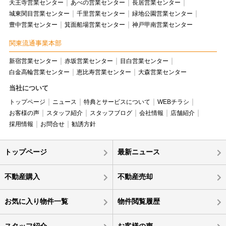
天王寺営業センター
あべの営業センター
長居営業センター
城東関目営業センター
千里営業センター
緑地公園営業センター
豊中営業センター
箕面船場営業センター
神戸甲南営業センター
関東流通事業本部
新宿営業センター
赤坂営業センター
目白営業センター
白金高輪営業センター
恵比寿営業センター
大森営業センター
当社について
トップページ
ニュース
特典とサービスについて
WEBチラシ
お客様の声
スタッフ紹介
スタッフブログ
会社情報
店舗紹介
採用情報
お問合せ
勧誘方針
トップページ
最新ニュース
不動産購入
不動産売却
お気に入り物件一覧
物件閲覧履歴