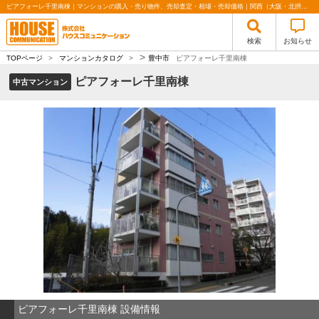
ピアフォーレ千里南棟｜マンションの購入・売り物件、売却査定・相場・売却価格｜関西（大阪・北摂・神戸）・関東（東京）で不動産の購入・売却、注文住宅、リノベーションの事なら株式会社ハウスコミュニケーション
検索
お知らせ
>
TOPページ
>
マンションカタログ
>
豊中市
ピアフォーレ千里南棟
ピアフォーレ千里南棟
中古マンション
ピアフォーレ千里南棟 設備情報