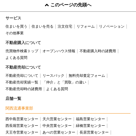
このページの先頭へ
サービス
住まいを買う
住まいを売る
注文住宅
リフォーム
リノベーション
その他事業
不動産購入について
売買物件検索トップ
オープンハウス情報
不動産購入時の諸費用
よくある質問
不動産売却について
不動産売却について
リースバック
無料売却査定フォーム
不動産売却実績一覧
「仲介」と「買取」の違い
不動産売却時の諸費用
よくある質問
店舗一覧
関西流通事業部
西中島営業センター
天六営業センター
福島営業センター
西長堀営業センター
中央営業センター
緑橋営業センター
天王寺営業センター
あべの営業センター
長居営業センター