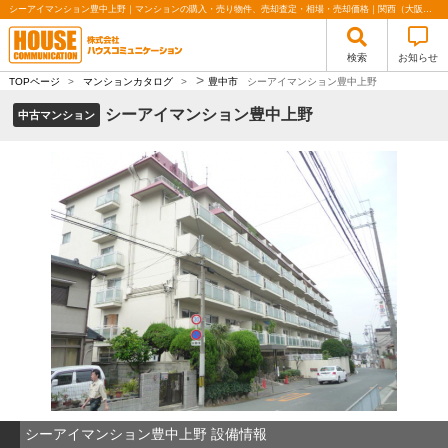
シーアイマンション豊中上野｜マンションの購入・売り物件、売却査定・相場・売却価格｜関西（大阪・北摂・神戸）・関東（東京）で不動産の購入・売却、注文住宅、リノベーションの事なら株式会社ハウスコミュニケーション
検索
お知らせ
>
TOPページ
>
マンションカタログ
>
豊中市
シーアイマンション豊中上野
シーアイマンション豊中上野
中古マンション
シーアイマンション豊中上野 設備情報