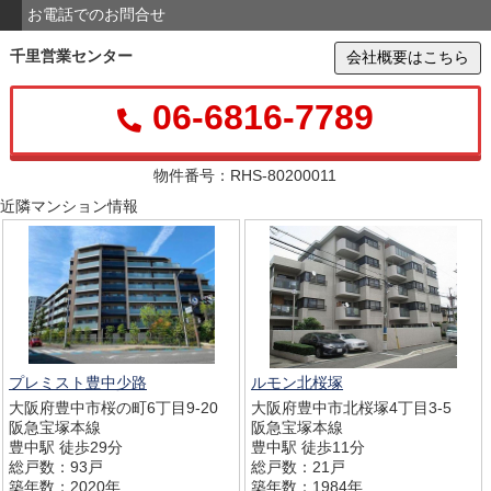
お電話でのお問合せ
千里営業センター
会社概要はこちら
06-6816-7789
物件番号：RHS-80200011
近隣マンション情報
プレミスト豊中少路
ルモン北桜塚
大阪府豊中市桜の町6丁目9-20
大阪府豊中市北桜塚4丁目3-5
阪急宝塚本線
阪急宝塚本線
豊中駅 徒歩29分
豊中駅 徒歩11分
総戸数：93戸
総戸数：21戸
築年数：2020年
築年数：1984年