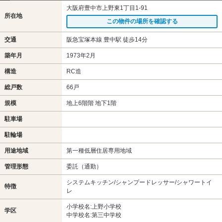
大阪府豊中市上野東1丁目1-91
所在地
この物件の場所を確認する
交通
阪急宝塚本線 豊中駅 徒歩14分
築年月
1973年2月
構造
RC造
総戸数
66戸
規模
地上6階階 地下1階
駐車場
駐輪場
用途地域
第一種低層住居専用地域
管理形態
委託（通勤）
システムキッチン/シャンプードレッサー/シャワートイ
特徴
レ
小学校名:上野小学校
学区
中学校名:第三中学校