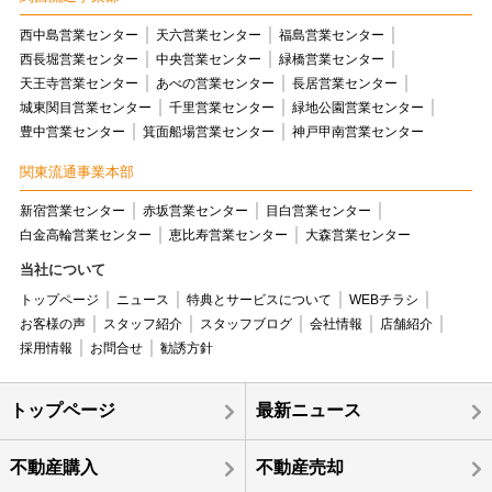
西中島営業センター
天六営業センター
福島営業センター
西長堀営業センター
中央営業センター
緑橋営業センター
天王寺営業センター
あべの営業センター
長居営業センター
城東関目営業センター
千里営業センター
緑地公園営業センター
豊中営業センター
箕面船場営業センター
神戸甲南営業センター
関東流通事業本部
新宿営業センター
赤坂営業センター
目白営業センター
白金高輪営業センター
恵比寿営業センター
大森営業センター
当社について
トップページ
ニュース
特典とサービスについて
WEBチラシ
お客様の声
スタッフ紹介
スタッフブログ
会社情報
店舗紹介
採用情報
お問合せ
勧誘方針
トップページ
最新ニュース
不動産購入
不動産売却