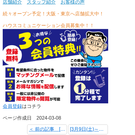
店舗紹介
スタッフ紹介
お客様の声
続々オープン予定！大阪・東京へ店舗拡大中！
ハウスコミュニケーション会員募集中！！
会員登録
はコチラ
ページ作成日 2024-03-08
＜ 前の記事 [週末(3/16～3/17)のＷＥＢチラシを更新しました！]
[3月9日(土)～3月10日(日) オープンハウス・予約制内覧会 開催情報] 次の記事 ＞