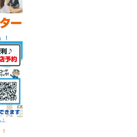
」！
ら！
！！