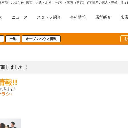
24-04-26更新】お知らせ | 関西（大阪・北摂・神戸）・関東（東京）で不動産の購入・売
ス
ニュース
スタッフ紹介
会社情報
店舗紹介
来
土地
オープンハウス情報
お
を更新しました！
報!!
ります!!
ラシ↓