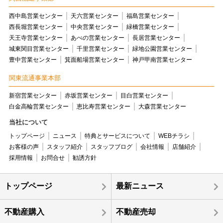
西中島営業センター
天六営業センター
福島営業センター
西長堀営業センター
中央営業センター
緑橋営業センター
天王寺営業センター
あべの営業センター
長居営業センター
城東関目営業センター
千里営業センター
緑地公園営業センター
豊中営業センター
箕面船場営業センター
神戸甲南営業センター
関東流通事業本部
新宿営業センター
赤坂営業センター
目白営業センター
白金高輪営業センター
恵比寿営業センター
大森営業センター
当社について
トップページ
ニュース
特典とサービスについて
WEBチラシ
お客様の声
スタッフ紹介
スタッフブログ
会社情報
店舗紹介
採用情報
お問合せ
勧誘方針
トップページ
最新ニュース
不動産購入
不動産売却