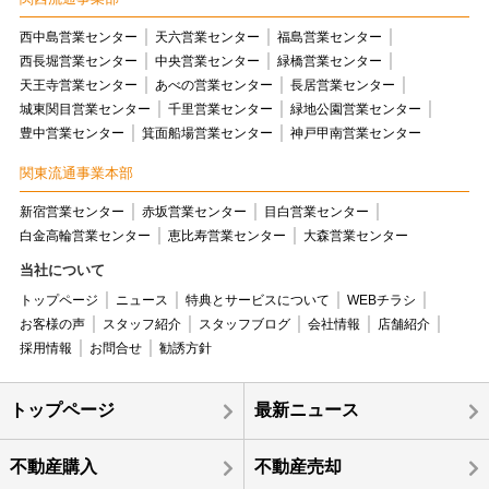
西中島営業センター
天六営業センター
福島営業センター
西長堀営業センター
中央営業センター
緑橋営業センター
天王寺営業センター
あべの営業センター
長居営業センター
城東関目営業センター
千里営業センター
緑地公園営業センター
豊中営業センター
箕面船場営業センター
神戸甲南営業センター
関東流通事業本部
新宿営業センター
赤坂営業センター
目白営業センター
白金高輪営業センター
恵比寿営業センター
大森営業センター
当社について
トップページ
ニュース
特典とサービスについて
WEBチラシ
お客様の声
スタッフ紹介
スタッフブログ
会社情報
店舗紹介
採用情報
お問合せ
勧誘方針
トップページ
最新ニュース
不動産購入
不動産売却