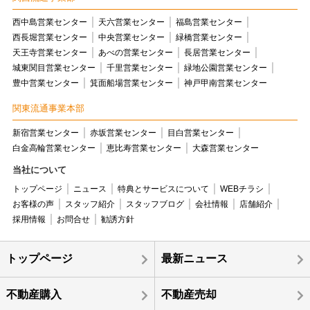
西中島営業センター
天六営業センター
福島営業センター
西長堀営業センター
中央営業センター
緑橋営業センター
天王寺営業センター
あべの営業センター
長居営業センター
城東関目営業センター
千里営業センター
緑地公園営業センター
豊中営業センター
箕面船場営業センター
神戸甲南営業センター
関東流通事業本部
新宿営業センター
赤坂営業センター
目白営業センター
白金高輪営業センター
恵比寿営業センター
大森営業センター
当社について
トップページ
ニュース
特典とサービスについて
WEBチラシ
お客様の声
スタッフ紹介
スタッフブログ
会社情報
店舗紹介
採用情報
お問合せ
勧誘方針
トップページ
最新ニュース
不動産購入
不動産売却