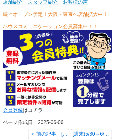
店舗紹介
スタッフ紹介
お客様の声
続々オープン予定！大阪・東京へ店舗拡大中！
ハウスコミュニケーション会員募集中！！
会員登録
はコチラ
ページ作成日 2025-06-06
＜ 前の記事 [6月7日(土)～6月8日(日) オープンハウス・予約制内覧会 開催情報]
[週末(5/30～6/1)のＷＥＢチラシを更新しました！] 次の記事 ＞