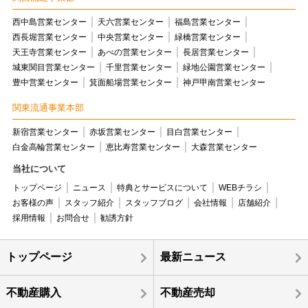
西中島営業センター
天六営業センター
福島営業センター
西長堀営業センター
中央営業センター
緑橋営業センター
天王寺営業センター
あべの営業センター
長居営業センター
城東関目営業センター
千里営業センター
緑地公園営業センター
豊中営業センター
箕面船場営業センター
神戸甲南営業センター
関東流通事業本部
新宿営業センター
赤坂営業センター
目白営業センター
白金高輪営業センター
恵比寿営業センター
大森営業センター
当社について
トップページ
ニュース
特典とサービスについて
WEBチラシ
お客様の声
スタッフ紹介
スタッフブログ
会社情報
店舗紹介
採用情報
お問合せ
勧誘方針
トップページ
最新ニュース
不動産購入
不動産売却