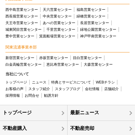
西中島営業センター
天六営業センター
福島営業センター
西長堀営業センター
中央営業センター
緑橋営業センター
天王寺営業センター
あべの営業センター
長居営業センター
城東関目営業センター
千里営業センター
緑地公園営業センター
豊中営業センター
箕面船場営業センター
神戸甲南営業センター
関東流通事業本部
新宿営業センター
赤坂営業センター
目白営業センター
白金高輪営業センター
恵比寿営業センター
大森営業センター
当社について
トップページ
ニュース
特典とサービスについて
WEBチラシ
お客様の声
スタッフ紹介
スタッフブログ
会社情報
店舗紹介
採用情報
お問合せ
勧誘方針
トップページ
最新ニュース
不動産購入
不動産売却