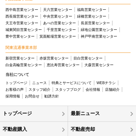
西中島営業センター
天六営業センター
福島営業センター
西長堀営業センター
中央営業センター
緑橋営業センター
天王寺営業センター
あべの営業センター
長居営業センター
城東関目営業センター
千里営業センター
緑地公園営業センター
豊中営業センター
箕面船場営業センター
神戸甲南営業センター
関東流通事業本部
新宿営業センター
赤坂営業センター
目白営業センター
白金高輪営業センター
恵比寿営業センター
大森営業センター
当社について
トップページ
ニュース
特典とサービスについて
WEBチラシ
お客様の声
スタッフ紹介
スタッフブログ
会社情報
店舗紹介
採用情報
お問合せ
勧誘方針
トップページ
最新ニュース
不動産購入
不動産売却